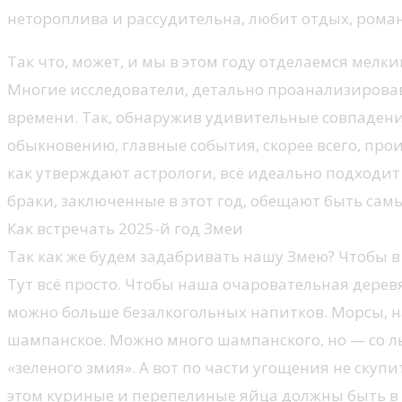
нетороплива и рассудительна, любит отдых, ром
Так что, может, и мы в этом году отделаемся мелк
Многие исследователи, детально проанализировав
времени. Так, обнаружив удивительные совпадени
обыкновению, главные события, скорее всего, произ
как утверждают астрологи, всё идеально подходит
браки, заключенные в этот год, обещают быть са
Как встречать 2025-й год Змеи
Так как же будем задабривать нашу Змею? Чтобы в
Тут всё просто. Чтобы наша очаровательная дерев
можно больше безалкогольных напитков. Морсы, на
шампанское. Можно много шампанского, но — со л
«зеленого змия». А вот по части угощения не скуп
этом куриные и перепелиные яйца должны быть в