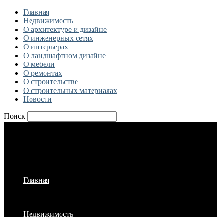
Главная
Недвижимость
О архитектуре и дизайне
О инженерных сетях
О интерьерах
О ландшафтном дизайне
О мебели
О ремонтах
О строительстве
О строительных материалах
Новости
Поиск
Главная
Недвижимость