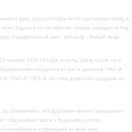
меняют друг друга отнюдь не по Григорианскому, а
 знак Зодиака по китайской теории находится под
исущ определенный цвет: металлу – белый, воде –
января 2025-го года, то есть, сразу после того,
управлением находился от нас и далекий 1965-й
7-й, 1941-й, 1953-й. Но тоже довольно щедрым на
в, по сравнению с его другими «воинствующими»
ет: обдумывает шаги к будущему успеху,
я спокойная и стабильная из всех, она