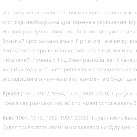
Да, змеи в большинстве своем любят роскошь и ком
этот год, необходимы драгоценные украшения. Му
На этот раз лучше обойтись без них. Мы уже отме
близкий круг самых-самых. При этом «всё вижу, вс
Китайские астрологи полагают, что в год Змеи лу
писателей и ученых. Год Змеи располагает к качес
хозяйка года, хоть нетороплива и рассудительна,
экспедициям и научным экспериментам будет дан 
Крыса
(1960, 1972, 1984, 1996, 2008, 2020). При у
Крыса как раз-таки, как никто, умеет успокаивать 
Бык
(1961, 1973, 1985, 1997, 2009). Трудолюбие Бы
будет похвастать отличным заделом на будущее –