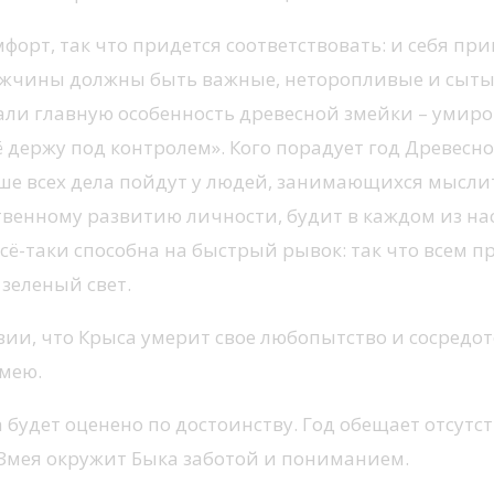
форт, так что придется соответствовать: и себя п
жчины должны быть важные, неторопливые и сытые в
чали главную особенность древесной змейки – умиро
ё держу под контролем». Кого порадует год Древесн
чше всех дела пойдут у людей, занимающихся мысли
твенному развитию личности, будит в каждом из нас
 всё-таки способна на быстрый рывок: так что всем
зеленый свет.
словии, что Крыса умерит свое любопытство и сосредо
Змею.
ка будет оценено по достоинству. Год обещает отсут
 Змея окружит Быка заботой и пониманием.