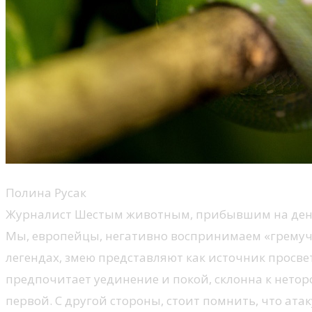
Полина Русак
Журналист Шестым животным, прибывшим на день 
Мы, европейцы, негативно воспринимаем «гремучую»
легендах, змею представляют как источник просве
предпочитает уединение и покой, склонна к нето
первой. С другой стороны, стоит помнить, что атак