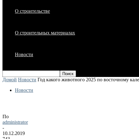
О строительстве
О строительных материалах
Новости
Домой
Новости
Год какого животного 2025 по восточному кал
Новости
Год какого животного 2025 по восточно
По
administrator
-
10.12.2019
743