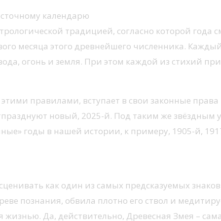
восточному календарю
стрологической традицией, согласно которой года с
вого месяца этого древнейшего численника. Каждый
вода, огонь и земля. При этом каждой из стихий пр
этими правилами, вступает в свои законные права 29 
тпразднуют новый, 2025-й. Под таким же звёздным 
ные» годы в нашей истории, к примеру, 1905-й, 191
асценивать как один из самых предсказуемых знако
реве познания, обвила плотно его ствол и медитиру
 жизнью. Да, действительно, Древесная Змея – сама