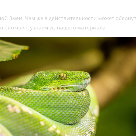
ой Змеи. Чем же в действительности может обернут
 оно явит, узнаем из нашего материала