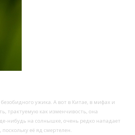
безобидного ужика. А вот в Китае, в мифах и
ть, трактуемую как изменчивость, она
де-нибудь на солнышке, очень редко нападает
 поскольку её яд смертелен.