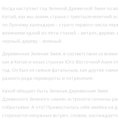
Когда наступает год Зеленой Древесной Змеи по 
Китай, как мы знаем, страна с трехтысячелетней а
по Лунному календарю – строго первого числа пер
влиянием одной из пяти стихий – металл, дерево, 
черный, дереву – зеленый.
Деревянная Зеленая Змея, в соответствии со всеми 
как в Китае и иных странах Юго-Восточной Азии о
год. Он был не самым фатальным, как другие «змеи
разного рода перевороты и потрясения.
Какой обещает быть Зеленая Деревянная Змея
Древесного Зеленого «змия» астрологи склонны р
собратьями. А что? Примостилась себе змейка на д
сторонится ненужных встреч, словом, наслаждается