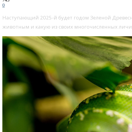
0
Наступающий 2025-й будет годом Зеленой Древесн
животным и какую из своих многочисленных личин