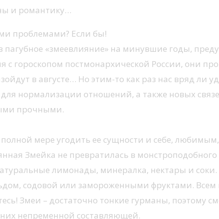
аны и романтику…
ими проблемами? Если бы!
 пагубное «змеевлияние» на минувшие годы, преду
я с гороскопом постмонархической России, они про
ойдут в августе… Но этим-то как раз нас вряд ли уд
 для нормализации отношений, а также новых связе
мыми прочными.
 полной мере угодить ее сущности и себе, любимым,
янная Змейка не превратилась в монстроподобного 
туральные лимонады, минералка, нектары и соки. С
ьдом, содовой или замороженными фруктами. Всем 
итесь! Змеи – достаточно тонкие гурманы, поэтому с
 них непременной составляющей.