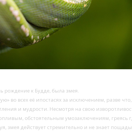
рождение к Будде, была змея.
 во всех её ипостасях за исключением, разве что, 
тления и мудрости. Несмотря на свою изворотливос
ропливым, обстоятельным умозаключениям, греясь г
уя, змея действует стремительно и не знает пощады,