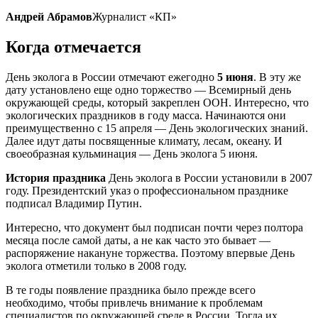
Андрей Абрамов
Журналист «КП»
Когда отмечается
День эколога в России отмечают ежегодно
5 июня
. В эту же
дату установлено еще одно торжество — Всемирный день
окружающей среды, который закреплен ООН. Интересно, что
экологических праздников в году масса. Начинаются они
преимущественно с 15 апреля — День экологических знаний.
Далее идут даты посвященные климату, лесам, океану. И
своеобразная кульминация — День эколога 5 июня.
История праздника
День эколога в России установили в 2007
году. Президентский указ о профессиональном празднике
подписал Владимир Путин.
Интересно, что документ был подписан почти через полтора
месяца после самой даты, а не как часто это бывает —
распоряжение накануне торжества. Поэтому впервые День
эколога отметили только в 2008 году.
В те годы появление праздника было прежде всего
необходимо, чтобы привлечь внимание к проблемам
специалистов по окружающей среде в России. Тогда их