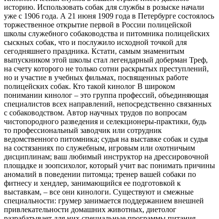
историю. Использовать собак для службы в розыске начали
уже с 1906 года. А 21 июня 1909 года в Петербурге состоялось
торжественное открытие первой в России полицейской
школы служебного собаководства и питомника полицейских
сыскных собак, что и послужило исходной точкой для
сегодняшнего праздника. Кстати, самым знаменитым
выпускником этой школы стал легендарный доберман Треф,
на счету которого не только сотни раскрытых преступлений,
но и участие в учебных фильмах, посвященных работе
полицейских собак. Кто такой кинолог В широком
понимании кинолог – это группа профессий, объединяющая
специалистов всех направлений, непосредственно связанных
с собаководством. Автор научных трудов по вопросам
чистопородного разведения и селекционеры-практики, будь
то профессиональный заводчик или сотрудник
ведомственного питомника; судья на выставке собак и судья
на состязаниях по служебным, игровым или охотничьим
дисциплинам; ваш любимый инструктор на дрессировочной
площадке и зоопсихолог, который учит вас понимать причины
аномалий в поведении питомца; тренер вашей собаки по
фитнесу и хендлер, занимающийся ее подготовкой к
выставкам, – все они кинологи. Существуют и смежные
специальности: грумер занимается поддержанием внешней
привлекательности домашних животных, диетолог
разрабатывает для них специальные программы питания…