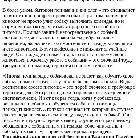
В более узком, бытовом понимании кинолог – это специалист
по воспитанию, и дрессировке собак. При этом настоящий
кинолог не просто учит собаку выполнять команды, но и
формирует характер, учитывая природные способности
питомца. Помимо занятий непосредственно с собакой,
специалист учит хозяина правильному обращению с
любимцем, налаживает взаимоотношения между владельцем
и его животным. В эту профессию не приходят случайные
люди. Она подходит только тем, кто по-настоящему любит
животных, поскольку работа с собаками – это сложный труд,
требующий внимания, терпения и систематичности.
«Иногда начинающие собаководы не знают, как обучить свою
собаку только потому, что у них не было такого опыта. Ведь
воспитание своего питомца – это порой сложное и требующее
терпения дело. Эта работа должна проводиться ежедневно и
систематически. И вот как раз тогда, когда у собаковода
возникают проблемы с обучением собаки, на помощь
приходит кинолог. Это такой специалист, который выступает
своего рода переводчиком между владельцем и собакой. Он
поможет в первую очередь хозяину, обучив его правильному
обращению с собственным питомцем, облегчив жизнь и
собаки, и хозяина», – прокомментировал
президент
Российской кинологической федерации Владимир Голубев
.