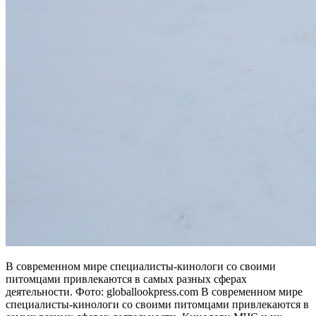
В современном мире специалисты-кинологи со своими
питомцами привлекаются в самых разных сферах
деятельности. Фото: globallookpress.com В современном мире
специалисты-кинологи со своими питомцами привлекаются в