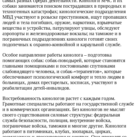
самых разных сферах деятельности. Кинологи МЧС и их
собаки занимаются поиском пострадавших в природных и
техногенных катастрофах; кинологические подразделения
МВД участвуют в розыске преступников, ищут пропавших
людей и тела погибших, оружие, наркотики, взрывчатые
вещества и устройства, патрулируют улицы, обследуют
аэропорты и железнодорожные вокзалы; на таможне и в
пограничных подразделениях кинологи готовят своих
подопечных к охранно-конвойной и караульной службе.
Особое направление работы кинолога – подготовка
помогающих собак: собак-поводырей, которые становятся
главными помощниками и постоянными спутниками
слабовидящего человека, и собак-«терапевтов», которые
обеспечивают психологический комфорт и тепло людям в
больницах, домах престарелых, хосписах, участвуют в
реабилитации детей-инвалидов.
Востребованность кинологов растет с каждым годом.
Грамотные специалисты работают на государственной службе
и в коммерческих организациях. Без кинологов не мыслят
своего существования силовые структуры: федеральная
служба безопасности, полиция, внутренние войска,
пограничные войска, таможня и многие другие. Кинологи
работают в питомниках, клубах, зоопарках, цирках,
зоомагазинах и дрессировочных центрах. Они приходят со