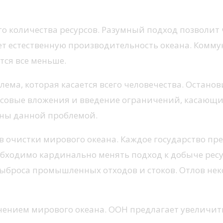
о количества ресурсов.
Разумный подход позволит 
ет естественную производительность океана. Комм
тся все меньше.
лема, которая касается всего человечества. Остано
совые вложения и введение ограничений, касающих
ены данной проблемой.
 очистки мирового океана. Каждое государство пре
необходимо кардинально менять подход к добыче ре
 выброса промышленных отходов и стоков. Отлов н
знением мирового океана. ООН предлагает увеличи