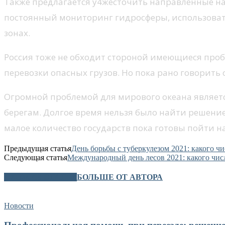
Также предлагается у4жесточить направленные на 
постоянный мониторинг гидросферы, использоват
зонах.
Россия тоже не обходит стороной имеющиеся про
перевозки опасных грузов. Но пока рано говорить 
Огромной проблемой для мирового океана является
берегам. Долгое время нельзя было найти решени
малое количество государств пока готовы пойти на
Предыдущая статья
День борьбы с туберкулезом 2021: какого чи
Следующая статья
Международный день лесов 2021: какого чис
СХОЖИЕ СТАТЬИ
БОЛЬШЕ ОТ АВТОРА
Новости