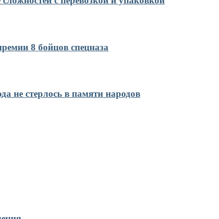
 сложностей с перевозкой и упаковкой
ремии 8 бойцов спецназа
да не стерлось в памяти народов
чения