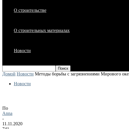
О строительстве
О строительных материалах
Новости
Домой
Новости
Методы борьбы с загрязнениями Мирового оке
Новости
Методы борьбы с загрязнениями Миров
По
Anna
-
11.11.2020
741