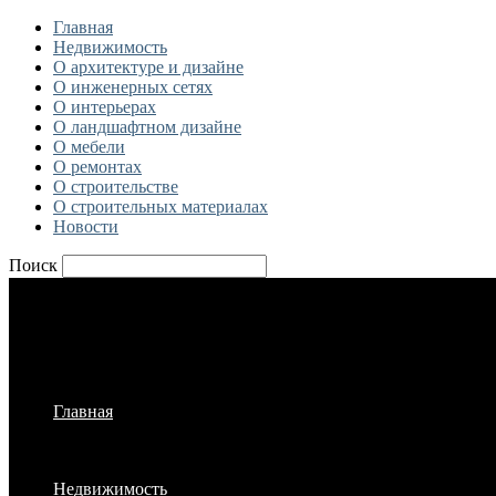
Главная
Недвижимость
О архитектуре и дизайне
О инженерных сетях
О интерьерах
О ландшафтном дизайне
О мебели
О ремонтах
О строительстве
О строительных материалах
Новости
Поиск
Главная
Недвижимость