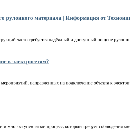
го рулонного материала | Информация от Технони
рукций часто требуется надёжный и доступный по цене рулонны
ние к электросетям?
 мероприятий, направленных на подключение объекта к электрич
 и многоступенчатый процесс, который требует соблюдения мно