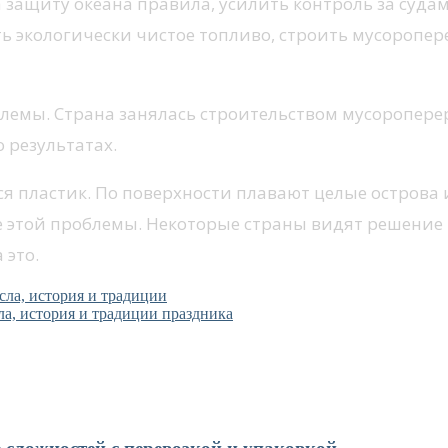
защиту океана правила, усилить контроль за судам
ь экологически чистое топливо, строить мусороп
блемы. Страна занялась строительством мусоропер
о результатах.
 пластик. По поверхности плавают целые острова и
е этой проблемы. Некоторые страны видят решение 
 это.
сла, история и традиции
ла, история и традиции праздника