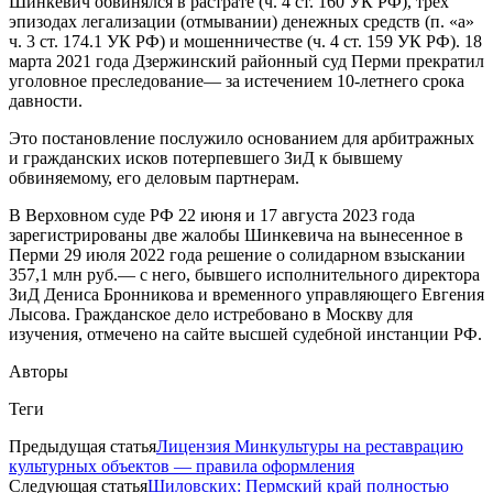
Шинкевич обвинялся в растрате (ч. 4 ст. 160 УК РФ), трёх
эпизодах легализации (отмывании) денежных средств (п. «а»
ч. 3 ст. 174.1 УК РФ) и мошенничестве (ч. 4 ст. 159 УК РФ). 18
марта 2021 года Дзержинский районный суд Перми прекратил
уголовное преследование— за истечением 10-летнего срока
давности.
Это постановление послужило основанием для арбитражных
и гражданских исков потерпевшего ЗиД к бывшему
обвиняемому, его деловым партнерам.
В Верховном суде РФ 22 июня и 17 августа 2023 года
зарегистрированы две жалобы Шинкевича на вынесенное в
Перми 29 июля 2022 года решение о солидарном взыскании
357,1 млн руб.— с него, бывшего исполнительного директора
ЗиД Дениса Бронникова и временного управляющего Евгения
Лысова. Гражданское дело истребовано в Москву для
изучения, отмечено на сайте высшей судебной инстанции РФ.
Авторы
Теги
Предыдущая статья
Лицензия Минкультуры на реставрацию
культурных объектов — правила оформления
Следующая статья
Шиловских: Пермский край полностью