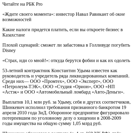
Читайте на РБК Pro
«Ждите своего момента»: инвестор Навал Равикант об окне
возможностей
Какие налоги придется платить, если вы откроете бизнес в
Казахстане
Плохой сценарий: сможет ли забастовка в Голливуде погубить
Disney
«Страх, иди со мной!»: откуда берутся фобии и как их одолеть
53-летний контрактник Константин Удыма известен как
руководитель и учредитель ряда ликвидированных компаний.
Среди них— ООО «Промтех», ООО «Эксперт», ООО
«Петролеум-ТЭК», ООО «Студия «Орион», ООО «НП
«Астэк» и ООО «Автомобильный ломбард «Авто-Деньги».
Выплатив 10,1 млн руб. за Удыму, себя и других соответчиков,
Шинкевич исполнил требования признанного банкротом 19
апреля 2010 года ЗиД. Оборонное предприятие фигурировало
потерпевшим по уголовному делу о хищении в 2008-2009
годы имущества на общую сумму 1,05 млрд руб.