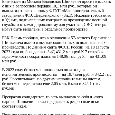
Бизнесмен из Москвы Владислав Шинкевич просит взыскать
с них в регрессном порядке 10,1 млн руб., которые он
выплатил за всех в пользу ФГУП «Машиностроительный
завод имени Ф.Э. Дзержинского» (ЗиД). Исковые требования
к Удыме, подписавшему контракт на прохождение военной
службы и откомандированному для участия в СВО, теперь
могут быть выделены в отдельное производство.
РБК Пермь сообщал, что в отношении 57-летнего Вдалислава
Шинкевича имеется шестьнеоконченных исполнительных
производств. По данным сайта ФССП России, на 18 августа
2023 года он был должен ЗиД 431,2 млн руб.К 7 сентября
задолженность сократилась на 148,06 тыс. руб.— до 431,09
млн руб.
В 2022 году бизнесмен полностью оплатил два
исполнительных производства— на 19,7 млн руб. и 342,2 тыс.
руб. Рассчитываясь по другим исполнительным листам,
бизнесмен перечислил еще 2,05 млн, 6 млн и 345,1 тыс.
рублей.
Прекратив солидаритет, то есть выплатив за себя и «того
парня», Шинкевич начал предъявлять регрессные иски
соответчикам.
Производство по очередному такому иску— на общую сумму