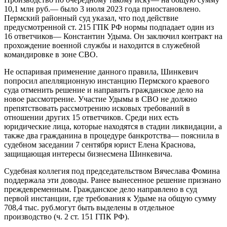
10,1 млн руб.— было 3 июля 2023 года приостановлено.
Пермский районный суд указал, что под действие
предусмотренной ст. 215 ГПК РФ нормы подпадает один из
16 ответчиков— Константин Удыма. Он заключил контракт на
прохождение военной службы и находится в служебной
командировке в зоне СВО.
Не оспаривая применение данного правила, Шинкевич
попросил апелляционную инстанцию Пермского краевого
суда отменить решение и направить гражданское дело на
новое рассмотрение. Участие Удымы в СВО не должно
препятствовать рассмотрению исковых требований в
отношении других 15 ответчиков. Среди них есть
юридические лица, которые находятся в стадии ликвидации, а
также два гражданина в процедуре банкротства— пояснила в
судебном заседании 7 сентября юрист Елена Краснова,
защищающая интересы бизнесмена Шинкевича.
Судебная коллегия под председательством Вячеслава Фомина
поддержала эти доводы. Ранее вынесенное решение признано
преждевременным. Гражданское дело направлено в суд
первой инстанции, где требования к Удыме на общую сумму
708,4 тыс. руб.могут быть выделены в отдельное
производство (ч. 2 ст. 151 ГПК РФ).