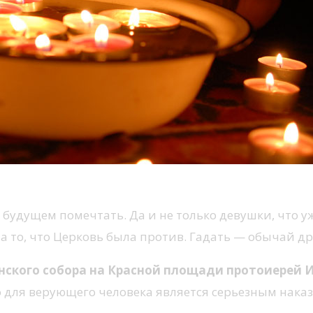
 будущем помечтать. Да и не только девушки, что у
 то, что Церковь была против. Гадать — обычай др
нского собора на Красной площади протоиерей 
то для верующего человека является серьезным нака