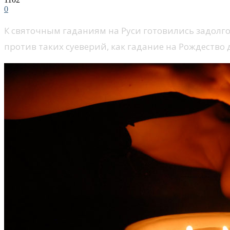
0
К святочным гаданиям на Руси готовились задолго.
против таких суеверий, как гадание на Рождество