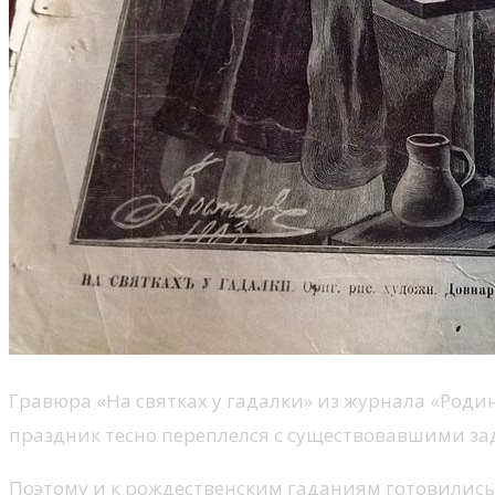
Гравюра «На святках у гадалки» из журнала «Родина»
праздник тесно переплелся с существовавшими за
Поэтому и к рождественским гаданиям готовились