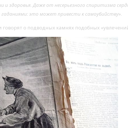
ши и здоровья. Даже от несерьезного спиритизма серд
я гаданиями: это может привести к самоубийству
».
 говорят о подводных камнях подобных «увлечений