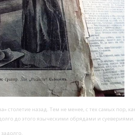
 столетие назад. Тем не менее, с тех самых пор, как
долго до этого языческими обрядами и суевериями.
 задолго.