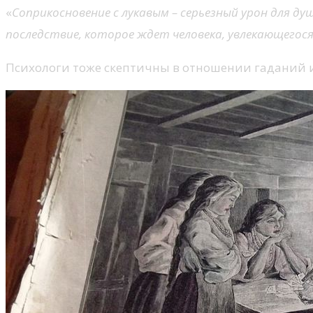
«
Соприкосновение с лукавым – серьезный урон для ду
последствие, которое ждет человека, увлекающегос
Психологи тоже скептичны в отношении гаданий и