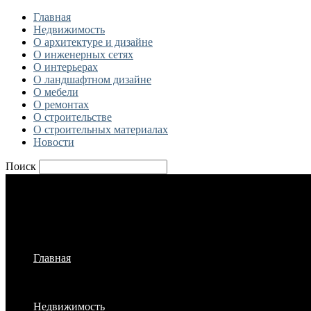
Главная
Недвижимость
О архитектуре и дизайне
О инженерных сетях
О интерьерах
О ландшафтном дизайне
О мебели
О ремонтах
О строительстве
О строительных материалах
Новости
Поиск
Главная
Недвижимость