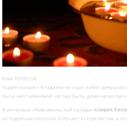
Олег КОЛЕСОВ
Корреспондент К гадалке не ходи, любят девушки о
были неотъемлемой частью быта, даже несмотря на
В интервью «Комсомольской правде»
к
лирик Каза
за подобные поступки отлучает от причастия, а э