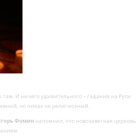
ж там. И ничего удивительного – гадания на Руси
евний, но никак не религиозный.
Игорь Фомин
напомнил, что новозаветная церковь
занием: