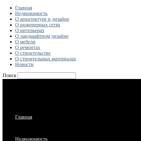
Главная
Недвижимость
О архитектуре и дизайне
О инженерных сетях
О интерьерах
О ландшафтном дизайне
О мебели
О ремонтах
О строительстве
О строительных материалах
Новости
Поиск
Главная
Недвижимость