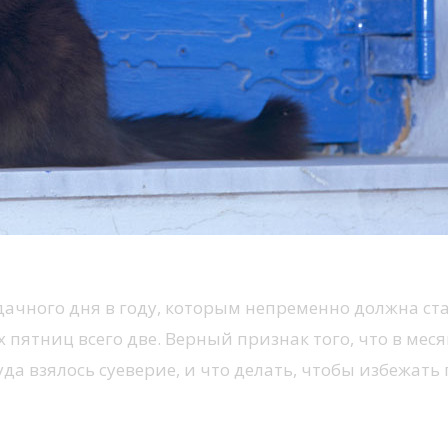
ачного дня в году, которым непременно должна ста
ких пятниц всего две. Верный признак того, что в ме
да взялось суеверие, и что делать, чтобы избежать 