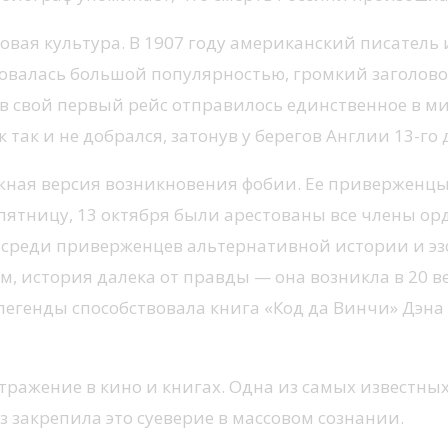
вая культура. В 1907 году американский писатель 
зовалась большой популярностью, громкий заголовок
 в свой первый рейс отправилось единственное в ми
 так и не добрался, затонув у берегов Англии 13-го
ожная версия возникновения фобии. Ее приверженц
 пятницу, 13 октября были арестованы все члены ор
на среди приверженцев альтернативной истории и э
 история далека от правды — она возникла в 20 ве
легенды способствовала книга «Код да Винчи» Дэна
тражение в кино и книгах. Одна из самых известны
з закрепила это суеверие в массовом сознании.