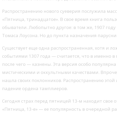
Распространению нового суеверия послужила массо
«Пятница, тринадцатое». В свое время книга поль
обыватели. Любопытно другое: в том же, 1907 году
Томаса Лоусона. Но до пункта назначения парусник
Существует еще одна распространенная, хотя и л
событиями 1307 года — считается, что в именно в
после чего — казнены. Эта версия особо популяр
мистическими и оккультными качествами. Впрочем,
нашла своих поклонников. Распространению этой 
падение ордена тамплиеров.
Сегодня страх перед пятницей 13-м находит свое о
«Пятница, 13-е» — ее популярность в очередной ра