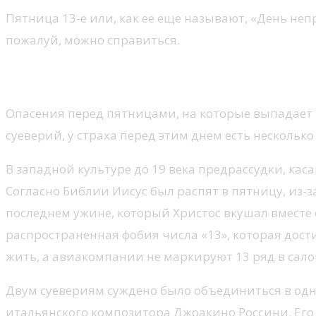
Пятница 13-е или, как ее еще называют, «День непр
пожалуй, можно справиться.
История возникновения дня пя
Опасения перед пятницами, на которые выпадает 1
суеверий, у страха перед этим днем есть нескольк
В западной культуре до 19 века предрассудки, кас
Согласно Библии Иисус был распят в пятницу, из-з
последнем ужине, который Христос вкушал вместе 
распространенная фобия числа «13», которая дости
жить, а авиакомпании не маркируют 13 ряд в салон
Двум суевериям суждено было объединиться в одн
итальянского композитора Джоакино Россини. Его