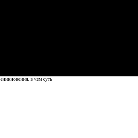
озникновения, в чем суть
тория возникновения, в чем суть