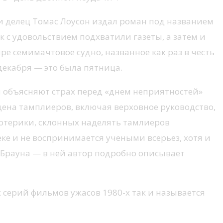
и делец Томас Лоусон издал роман под названием
 с удовольствием подхватили газеты, а затем и
ре семимачтовое судно, названное как раз в честь
 декабря — это была пятница.
ы объясняют страх перед «днем неприятностей»
дена тамплиеров, включая верховное руководство,
зотерики, склонных наделять тамлиеров
ке и не воспринимается учеными всерьез, хотя и
 Брауна — в ней автор подробно описывает
х серий фильмов ужасов 1980-х так и называется