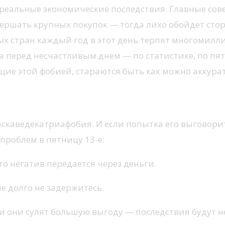
 реальные экономические последствия. Главные сов
вершать крупных покупок — тогда лихо обойдет стор
х стран каждый год в этот день терпят многомилли
а перед несчастливым днем — по статистике, по пя
щие этой фобией, стараются быть как можно аккурат
у 13
аскаведекатриафобия. И если попытка его выговорит
 проблем в пятницу 13-е:
что негатив передается через деньги.
че долго не задержитесь.
ли они сулят большую выгоду — последствия будут