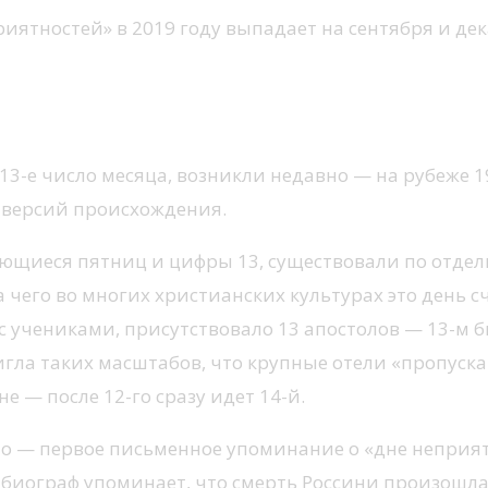
иятностей» в 2019 году выпадает на сентября и дека
тница 13
3-е число месяца, возникли недавно — на рубеже 19
о версий происхождения.
ающиеся пятниц и цифры 13, существовали по отдел
а чего во многих христианских культурах это день 
с учениками, присутствовало 13 апостолов — 13-м б
гла таких масштабов, что крупные отели «пропускаю
е — после 12-го сразу идет 14-й.
о — первое письменное упоминание о «дне неприятн
 биограф упоминает, что смерть Россини произошла