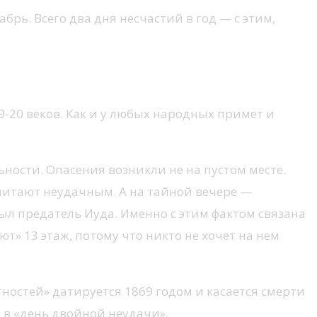
брь. Всего два дня несчастий в год — с этим,
-20 веков. Как и у любых народных примет и
ьности. Опасения возникли не на пустом месте.
считают неудачным. А на тайной вечере —
ыл предатель Иуда. Именно с этим фактом связана
т» 13 этаж, потому что никто не хочет на нем
остей» датируется 1869 годом и касается смерти
 в «день двойной неудачи».