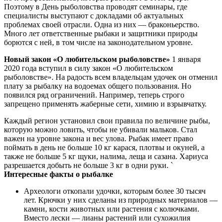
Поэтому в День рыболовства проводят семинары, где
специалисты выступают с докладами об актуальных
проблемах своей отрасли. Одна из них — браконьерство.
Много лет ответственные рыбаки и защитники природы
борются с ней, в том числе на законодательном уровне.
Новый закон «О любительском рыболовстве»
1 января
2020 года вступил в силу закон «О любительском
рыболовстве». На радость всем владельцам удочек он отменил
плату за рыбалку на водоемах общего пользования. Но
появился ряд ограничений. Например, теперь строго
запрещено применять жаберные сети, химию и взрывчатку.
Каждый регион установил свои правила по величине рыбы,
которую можно ловить, чтобы не убивали мальков. Стал
важен на уровне закона и вес улова. Рыбак имеет право
поймать в день не больше 10 кг карася, плотвы и окуней, а
также не больше 5 кг щуки, налима, леща и сазана. Хариуса
разрешается добыть не больше 3 кг в одни руки. `
Интересные факты о рыбалке
Археологи откопали удочки, которым более 30 тысяч
лет. Крючки у них сделаны из природных материалов —
камни, кости животных или растения с колючками.
Вместо лески — лианы растений или сухожилия