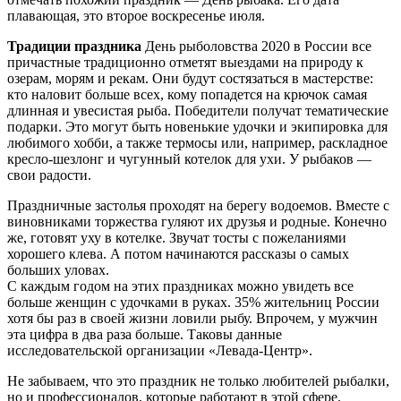
плавающая, это второе воскресенье июля.
Традиции праздника
День рыболовства 2020 в России все
причастные традиционно отметят выездами на природу к
озерам, морям и рекам. Они будут состязаться в мастерстве:
кто наловит больше всех, кому попадется на крючок самая
длинная и увесистая рыба. Победители получат тематические
подарки. Это могут быть новенькие удочки и экипировка для
любимого хобби, а также термосы или, например, раскладное
кресло-шезлонг и чугунный котелок для ухи. У рыбаков —
свои радости.
Праздничные застолья проходят на берегу водоемов. Вместе с
виновниками торжества гуляют их друзья и родные. Конечно
же, готовят уху в котелке. Звучат тосты с пожеланиями
хорошего клева. А потом начинаются рассказы о самых
больших уловах.
С каждым годом на этих праздниках можно увидеть все
больше женщин с удочками в руках. 35% жительниц России
хотя бы раз в своей жизни ловили рыбу. Впрочем, у мужчин
эта цифра в два раза больше. Таковы данные
исследовательской организации «Левада-Центр».
Не забываем, что это праздник не только любителей рыбалки,
но и профессионалов, которые работают в этой сфере.