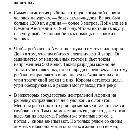
животных.
Самая гигантская рыбина, которую когда-либо ловил
человек на удочку, — белая акула-людоед. Ее вес был
больше 1200 кг, а длина — более 5 метров. Поймали ее в
Южной Австралии в 1959 году. Чтобы вытащить акулу
на сушу, рыбаку понадобилась помощь нескольких
человек.
Чтобы рыбачить в Амазонке, нужно иметь стадо коров.
Дело в том, что там обитает электрический угорь. Он
защищается от непрошеных гостей и бьет током
напряжением 500 вольт. Таким разрядом можно не
только убить лягушку, но и навредить человеку. Поэтому
рыбаки отправляют в воду вперед себя животных, и
угри тратят свой заряд на них. Коровы остаются целы,
угри обезоружены, а рыбаки могут заходить в реку.
В некоторых государствах центральной Африки на
рыбалку отправляются не с удочкой, а с лопатой.
Местная рыба протоптер во время засухи закапывается
глубоко в ил. Там она может жить еще долго даже после
высыхания водоема. Рыбаки же откапывают ее, а
потом… снова закапывают. Но только рядом со своим
домом, чтобы она могла оставаться живой и свежей,