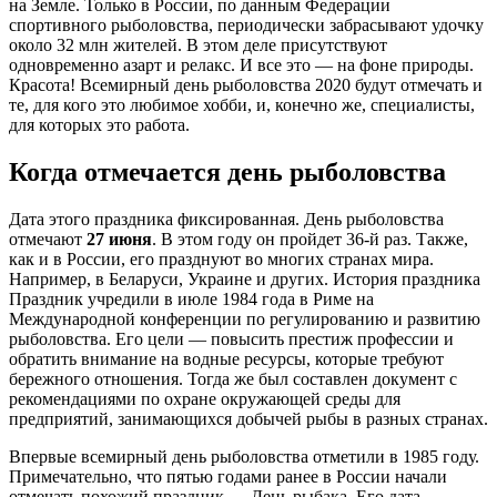
на Земле. Только в России, по данным Федерации
спортивного рыболовства, периодически забрасывают удочку
около 32 млн жителей. В этом деле присутствуют
одновременно азарт и релакс. И все это — на фоне природы.
Красота! Всемирный день рыболовства 2020 будут отмечать и
те, для кого это любимое хобби, и, конечно же, специалисты,
для которых это работа.
Когда отмечается день рыболовства
Дата этого праздника фиксированная. День рыболовства
отмечают
27 июня
. В этом году он пройдет 36-й раз. Также,
как и в России, его празднуют во многих странах мира.
Например, в Беларуси, Украине и других. История праздника
Праздник учредили в июле 1984 года в Риме на
Международной конференции по регулированию и развитию
рыболовства. Его цели — повысить престиж профессии и
обратить внимание на водные ресурсы, которые требуют
бережного отношения. Тогда же был составлен документ с
рекомендациями по охране окружающей среды для
предприятий, занимающихся добычей рыбы в разных странах.
Впервые всемирный день рыболовства отметили в 1985 году.
Примечательно, что пятью годами ранее в России начали
отмечать похожий праздник — День рыбака. Его дата