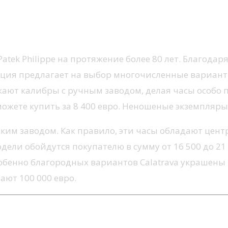
ссическая модель
tek Philippe на протяжение более 80 лет. Благодар
ция предлагает на выбор многочисленные варианты
икают калибры с ручным заводом, делая часы особо
ожете купить за 8 400 евро. Неношеные экземпляры о
ским заводом. Как правило, эти часы обладают цен
ели обойдутся покупателю в сумму от 16 500 до 21
особенно благородных вариантов Calatrava украшен
ют 100 000 евро.
ные, современные часы