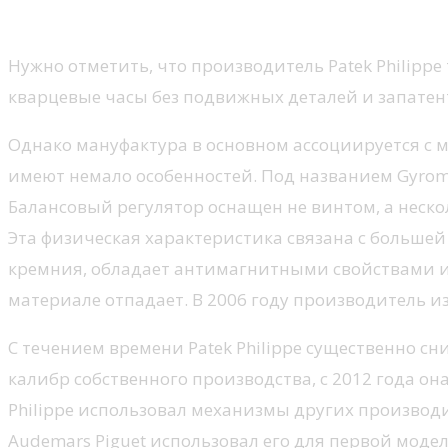
Современная технология калиб
Нужно отметить, что производитель Patek Philip
кварцевые часы без подвижных деталей и запатент
Однако мануфактура в основном ассоциируется с
имеют немало особенностей. Под названием Gyroma
Балансовый регулятор оснащен не винтом, а нес
Эта физическая характеристика связана с большей т
кремния, обладает антимагнитными свойствами и 
материале отпадает. В 2006 году производитель и
С течением времени Patek Philippe существенно с
калибр собственного производства, с 2012 года он
Philippe использовал механизмы других производит
Audemars Piguet использовал его для первой модели