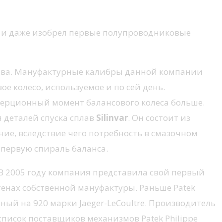
и и даже изобрел первые полупроводниковые
ства. Мануфактурные калибры данной компании
е колесо, используемое и по сей день.
нерционный момент балансового колеса больше.
я деталей спуска сплав
Silinvar
. Он состоит из
ие, вследствие чего потребность в смазочном
 первую спираль баланса.
 В 2005 году компания представила свой первый
стенах собственной мануфактуры. Раньше Patek
нный на 920 марки Jaeger-LeCoultre. Производитель
 список поставщиков механизмов Patek Philippe