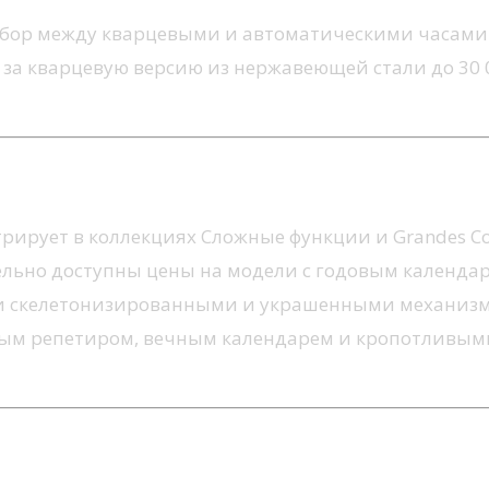
бор между кварцевыми и автоматическими часами. 
 за кварцевую версию из нержавеющей стали до 30 
ные функции — высокая школа
стрирует в коллекциях Сложные функции и Grandes Co
ельно доступны цены на модели с годовым календаре
и скелетонизированными и украшенными механизмам
ым репетиром, вечным календарем и кропотливыми
~4 — любые формы, кроме круглой