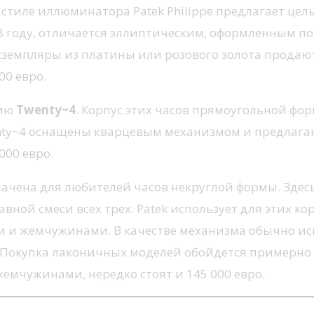
в стиле иллюминатора Patek Philippe предлагает це
8 году, отличается эллиптическим, оформленным по
кземпляры из платины или розового золота продают
00 евро.
цию
Twenty~4
. Корпус этих часов прямоугольной ф
nty~4 оснащены кварцевым механизмом и предлага
000 евро.
начена для любителей часов некруглой формы. Здес
ной смеси всех трех. Patek использует для этих ко
 и жемчужинами. В качестве механизма обычно исп
 Покупка лаконичных моделей обойдется примерно 
мчужинами, нередко стоят и 145 000 евро.