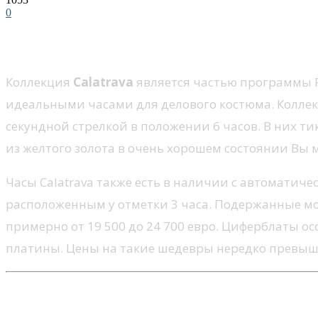
0
Calatrava — вневременная, кла
Коллекция
Calatrava
является частью программы Pa
идеальными часами для делового костюма. Коллек
секундной стрелкой в положении 6 часов. В них т
из желтого золота в очень хорошем состоянии Вы м
Часы Calatrava также есть в наличии с автоматиче
расположенным у отметки 3 часа. Подержанные мод
примерно от 19 500 до 24 700 евро. Циферблаты 
платины. Цены на такие шедевры нередко превыша
Nautilus и Aquanaut — спортив