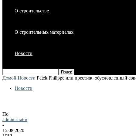
О строительстве
О строительных материалах
Новости
Домой
Новости
Patek Philippe или престиж, обусловленный со
Новости
Patek Philippe или престиж, обусловле
По
administrator
-
15.08.2020
1053