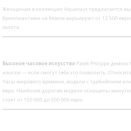
Женщинам в коллекции Aquanaut предлагается вы
бриллиантами на безеле варьируют от 12 500 евро
золота.
Grandes Complications и Слож
Высокое часовое искусство
Patek Philippe демон
изыски — если смогут себе это позволить. Относит
Часы мирового времени, модели с турбийоном ил
евро. Наиболее дорогие модели оснащены минутн
стоят от 150 000 до 500 000 евро.
Ellipse d’Or, Gondolo и Twenty