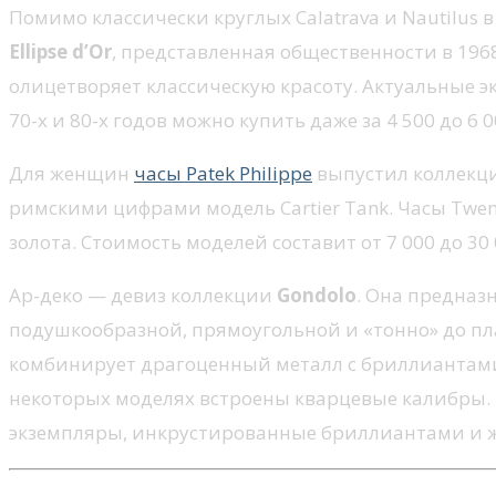
Помимо классически круглых Calatrava и Nautilus 
Ellipse d’Or
, представленная общественности в 196
олицетворяет классическую красоту. Актуальные э
70-х и 80-х годов можно купить даже за 4 500 до 6 0
Для женщин
часы Patek Philippe
выпустил коллек
римскими цифрами модель Cartier Tank. Часы Twe
золота. Стоимость моделей составит от 7 000 до 30 
Ар-деко — девиз коллекции
Gondolo
. Она предназ
подушкообразной, прямоугольной и «тонно» до плав
комбинирует драгоценный металл с бриллиантами
некоторых моделях встроены кварцевые калибры.
экземпляры, инкрустированные бриллиантами и же