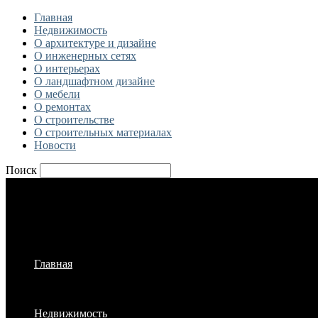
Главная
Недвижимость
О архитектуре и дизайне
О инженерных сетях
О интерьерах
О ландшафтном дизайне
О мебели
О ремонтах
О строительстве
О строительных материалах
Новости
Поиск
Главная
Недвижимость