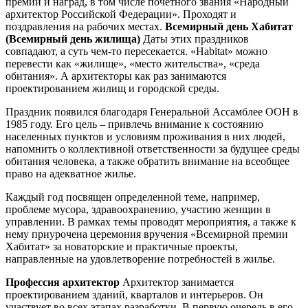
премий и наград, в том числе почетного звания «Народный
архитектор Российской Федерации». Проходят и
поздравления на рабочих местах.
Всемирный день Хабитат
(Всемирный день жилища)
Даты этих праздников
совпадают, а суть чем-то пересекается. «Habitat» можно
перевести как «жилище», «место жительства», «среда
обитания». А архитекторы как раз занимаются
проектированием жилищ и городской среды.
Праздник появился благодаря Генеральной Ассамблее ООН в
1985 году. Его цель – привлечь внимание к состоянию
населенных пунктов и условиям проживания в них людей,
напомнить о коллективной ответственности за будущее среды
обитания человека, а также обратить внимание на всеобщее
право на адекватное жилье.
Каждый год посвящен определенной теме, например,
проблеме мусора, здравоохранению, участию женщин в
управлении. В рамках темы проводят мероприятия, а также к
нему приурочена церемония вручения «Всемирной премии
Хабитат» за новаторские и практичные проекты,
направленные на удовлетворение потребностей в жилье.
Профессия архитектор
Архитектор занимается
проектированием зданий, кварталов и интерьеров. Он
участвует во всех этапах разработки. В первую очередь в его