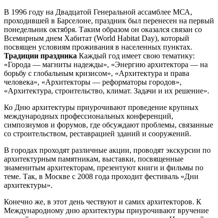
В 1996 году на Двадцатой Генеральной ассамблее МСА,
проходившей в Барселоне, праздник был перенесен на первый
понедельник октября. Таким образом он оказался связан со
Всемирным днем Хабитат (World Habitat Day), который
посвящен условиям проживания в населенных пунктах.
Традиции праздника
Каждый год имеет свою тематику:
«Города — магниты надежды», «Энергию архитектора — на
борьбу с глобальным кризисом», «Архитектура и права
человека», «Архитекторы — реформаторы городов»,
«Архитектура, строительство, климат. Задачи и их решение».
Ко Дню архитектуры приурочивают проведение крупных
международных профессиональных конференций,
симпозиумов и форумов, где обсуждают проблемы, связанные
со строительством, реставрацией зданий и сооружений.
В городах проходят различные акции, проводят экскурсии по
архитектурным памятникам, выставки, посвященные
знаменитым архитекторам, презентуют книги и фильмы по
теме. Так, в Москве с 2008 года проходит фестиваль «Дни
архитектуры».
Конечно же, в этот день чествуют и самих архитекторов. К
Международному дню архитектуры приурочивают вручение