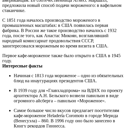
американцам. Ее соотечественница Агнесс Маршалл,
предложила новый способ подачи мороженого: в вафельном
стаканчике.
С 1851 года началось производство мороженого в
промышленных масштабах: в США появилась первая
фабрика. В России же такое производство началось с 1932
года, после того, как Анастас Микоян, возглавлявший
народный комиссариат продовольствия СССР,
заинтересовался мороженым во время визита в США.
Первое кафе-мороженое также было открыто в США в 1945
году.
Интересные факты
Начиная с 1813 года мороженое – одно из обязательных
блюд на инаугурациях президентов США.
В 1939 году для «Главхладпрома» на ВДНХ по проекту
архитектора А.Н. Бельского возвели павильон в виде
огромного айсберга – павильон «Мороженое».
Самое большое число вкусов предлагает посетителям
кафе-мороженое Heladería Coromoto в городе Мерида
(Венесуэла) – 860. В 1996 году оно было занесено в
Книгу рекордов Гиннесса.