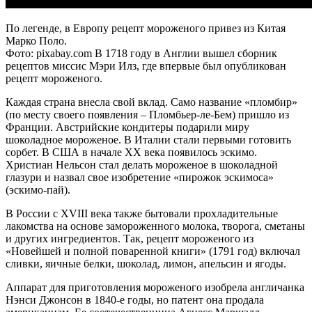
По легенде, в Европу рецепт мороженого привез из Китая
Марко Поло.
Фото: pixabay.com В 1718 году в Англии вышел сборник
рецептов миссис Мэри Илз, где впервые был опубликован
рецепт мороженого.
Каждая страна внесла свой вклад. Само название «пломбир»
(по месту своего появления – Пломбьер-ле-Бем) пришло из
Франции. Австрийские кондитеры подарили миру
шоколадное мороженое. В Италии стали первыми готовить
сорбет. В США в начале XX века появилось эскимо.
Христиан Нельсон стал делать мороженое в шоколадной
глазури и назвал свое изобретение «пирожок эскимоса»
(эскимо-пай).
В России с XVIII века также бытовали прохладительные
лакомства на основе замороженного молока, творога, сметаны
и других ингредиентов. Так, рецепт мороженого из
«Новейшей и полной поваренной книги» (1791 год) включал
сливки, яичные белки, шоколад, лимон, апельсин и ягоды.
Аппарат для приготовления мороженого изобрела англичанка
Нэнси Джонсон в 1840-е годы, но патент она продала