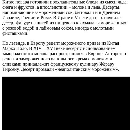
Китае повара готовили прохладительные блюда из смеси льда,
снега и фруктов, а впоследствии – молока и льда. Десерты,
напоминающие замороженный сок, бытовали и в Древнем
Израиле, Греции и Риме. В Иране в V веке до н. э. появился
десерт фалуде из нитей из пищевого крахмала, замороженных
с розовой водой и лаймовым соком, иногда с молотыми
фисташками.
По легенде, в Европу рецепт мороженого привез из Китая
Марко Поло. В XIV – XVI веке десерт с использованием
замороженного молока распространился в Европе. Авторство
рецепта замороженного ванильного крема с молоком и
сливками принадлежит французскому кулинару Жерару
Тирсену. Десерт прозвали «неаполитанским мороженым».