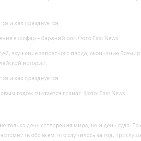
ние в шофар – бараний рог. Фото East News
ей, вкушение запретного плода, окончание Всемирн
лейской истории.
вым годом считается гранат. Фото: East News
е только день сотворения мира, но и день суда. То 
спомнить обо всем, что случилось за год, прислушат