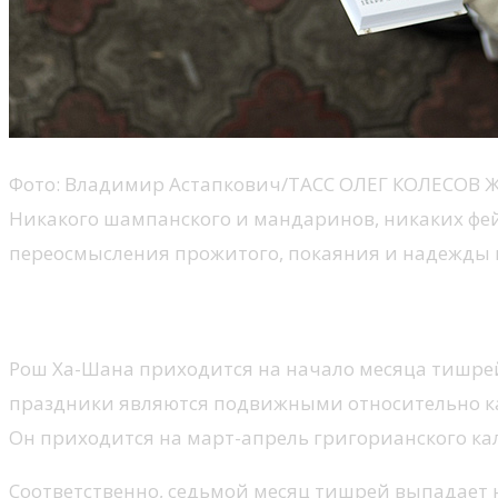
Фото: Владимир Астапкович/ТАСС ОЛЕГ КОЛЕСОВ Жу
Никакого шампанского и мандаринов, никаких фей
переосмысления прожитого, покаяния и надежды 
Почему еврейский Новый год о
Рош Ха-Шана приходится на начало месяца тишрей 
праздники являются подвижными относительно ка
Он приходится на март-апрель григорианского ка
Соответственно, седьмой месяц тишрей выпадает на