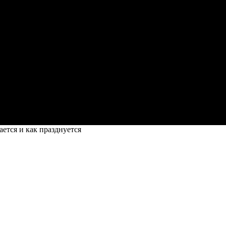
ается и как празднуется
а начинается и как празднуется