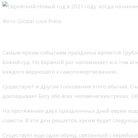
Фото: Global Look Press
Традиции еврейского нового года
Самым ярким событием праздника является трубле
Божий суд. Но бараний рог напоминает и о том агн
каждого верующего к самопожертвованию.
Существуют и другие толкования этого обычая. Счи
докладывает Богу обо всех человеческих грехах. 
На протяжении двух праздничных дней евреи ходя
совести. В эти дни решается, каким будет следующи
Существует еще один обряд, связанный с еврейски