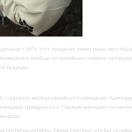
рналист «КП» Этот праздник имеет мало чего обще
ерверков и вообще ни малейшего намека на безудер
на будущее.
тмечается осенью
– седьмого месяца еврейского календаря. Календар
лендаря гражданского. Первым месяцем считается 
лендаря.
 сентябрь-октябрь. Евреи считают, что Бог сотвор