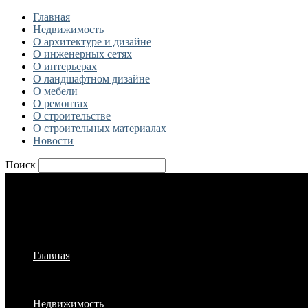
Главная
Недвижимость
О архитектуре и дизайне
О инженерных сетях
О интерьерах
О ландшафтном дизайне
О мебели
О ремонтах
О строительстве
О строительных материалах
Новости
Поиск
Главная
Недвижимость