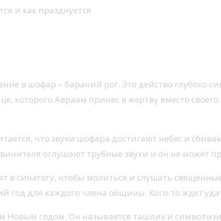
ние в шофар – бараний рог. Это действо глубоко 
це, которого Авраам принес в жертву вместо своего
тается, что звуки шофара достигают небес и сбивают
Обвинителя оглушают трубные звуки и он не может п
т в синагогу, чтобы молиться и слушать священны
й год для каждого члена общины. Кого-то ждет удача
м Новым годом. Он называется ташлих и символизир