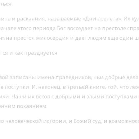
ться.
итв и раскаяния, называемые «Дни трепета». Их к
начале этого периода Бог восседает на престоле сп
ся» на престол милосердия и дает людям еще один ш
ервой записаны имена праведников, чьи добрые дел
 поступки. И, наконец, в третьей книге, той, что 
ки. Чаши их весов с добрыми и злыми поступками н
ренним покаянием.
ло человеческой истории, и Божий суд, и возможнос