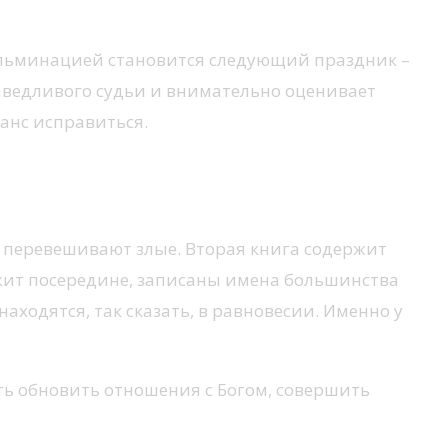
ульминацией становится следующий праздник –
раведливого судьи и внимательно оценивает
анс исправиться.
а перевешивают злые. Вторая книга содержит
лежит посередине, записаны имена большинства
аходятся, так сказать, в равновесии. Именно у
ть обновить отношения с Богом, совершить