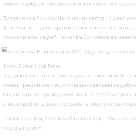
своих недобрых поступках и искренне в них раская
Праздником Рош Ха-Шана начинаются 10 дней мол
Йом-Киппур – день примирения. Считается, что в 
поступки всех людей. Но затем Бог «пересаживает
Фото: Global Look Press
Перед Богом в это время открыты три книги. В п
имена грешников, тех, кто чаще совершал недобрые
людей. Они не праведники, но и не отпетые грешни
этих людей есть шанс исправить свою участь иск
Таким образом, еврейский Новый год – это и нача
«перезагрузку».