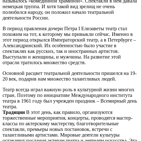
называлось «комедийной храминой». Спектакли в нем давала
немецкая труппа. И хотя такой вид зрелищ не очень
полюбился народу, он положил начало театральной
деятельности России.
В период правления дочери Петра I Елизаветы театр стал
похожим на тот, к которому мы привыкли сейчас. Именно в
этот период открылся Императорский театр, а в Петербурге –
Александринский. Их особенностью было участие в
спектаклях как русских, так и иностранных артистов.
Выступали и женщины, и мужчины. На развитие этой
отрасли тратилось множество средств.
Основной расцвет театральной деятельности пришелся на 19-
20 век, подарив нам множество талантливых людей.
Театр всегда играл важную роль в культурной жизни многих
стран. Поэтому по инициативе Международного института
театра в 1961 году был учрежден праздник – Всемирный день
театра.
Традиции
В этот день, как правило, организуются
торжественные мероприятия, концерты, проводятся мастер-
классы по актерскому мастерству, благотворительные
спектакли, премьеры новых постановок, встречи с
талантливыми артистами. Мировые деятели культуры
оставляют послания актерам театра и деятелям искусства. Эта