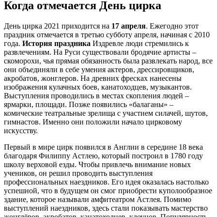
Когда отмечается День цирка
День цирка 2021 приходится на
17 апреля
. Ежегодно этот
праздник отмечается в третью субботу апреля, начиная с 2010
года.
История праздника
Издревле люди стремились к
развлечениям. На Руси существовали бродячие артисты –
скоморохи, чья прямая обязанность была развлекать народ, все
они объединяли в себе умения актеров, дрессировщиков,
акробатов, жонглеров. На древних фресках нанесены
изображения кулачных боев, канатоходцев, музыкантов.
Выступления проводились в местах скопления людей –
ярмарки, площади. Позже появились «балаганы» –
комические театральные зрелища с участием силачей, шутов,
гимнастов. Именно они положили начало цирковому
искусству.
Первый в мире цирк появился в Англии в середине 18 века
благодаря Филиппу Астлею, который построил в 1780 году
школу верховой езды. Чтобы привлечь внимание новых
учеников, он решил проводить выступления
профессиональных наездников. Его идея оказалась настолько
успешной, что в будущем он смог приобрести куполообразное
здание, которое называли амфитеатром Астлея. Помимо
выступлений наездников, здесь стали показывать мастерство
жонглёров, акробатов, канатоходцев, клоунов. Популярность