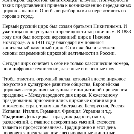
таких представлений привела к возникновению передвижных
цирков – шапито. Они были разборными и перевозились из
города в город.
Первый русский цирк был создан братьями Никитиными. И
уже тогда он не уступал по зрелищности заграничным. В 1883
году ими был построен деревянный цирк в Нижнем
Новгороде. А в 1911 году благодаря им появился
капитальный каменный цирк. С них же были заложены
основы современной цирковой деятельности в России.
Сегодня цирк сочетает в себе не только классические номера,
но и цифровые технологии, лазерные и огненные шоу.
Чтобы отметить огромный вклад, который внесло цирковое
искусство в культурное развитие общества, Европейская
цирковая ассоциация выступила с инициативой проведения
праздника – Международного дня цирка. К ежегодному
празднованию присоединились цирковые организации
множества стран, таких как Австралия, Белоруссия, Россия,
Испания, Италия, Германия, Франция, Украина и т.д.
Традиции
День цирка – праздник радости, смеха,
развлечений, а главное невероятных умений, смелости,
таланта и профессионализма. Традиционно в этот день
проводятся представления: дрессированные животные,