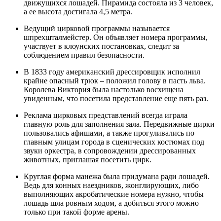
движущихся лошадей. Пирамида состояла из 3 человек,
а ее высота достигала 4,5 метра.
Ведущий цирковой программы называется
шпрехшталмейстер. Он объявляет номера программы,
участвует в клоунских постановках, следит за
соблюдением правил безопасности.
В 1833 году американский дрессировщик исполнил
крайне опасный трюк – положил голову в пасть льва.
Королева Виктория была настолько восхищена
увиденным, что посетила представление еще пять раз.
Реклама цирковых представлений всегда играла
главную роль для заполнения зала. Передвижные цирки
пользовались афишами, а также прогуливались по
главным улицам города в сценических костюмах под
звуки оркестра, в сопровождении дрессированных
животных, приглашая посетить цирк.
Круглая форма манежа была придумана ради лошадей.
Ведь для конных наездников, жонглирующих, либо
выполняющих акробатические номера нужно, чтобы
лошадь шла ровным ходом, а добиться этого можно
только при такой форме арены.