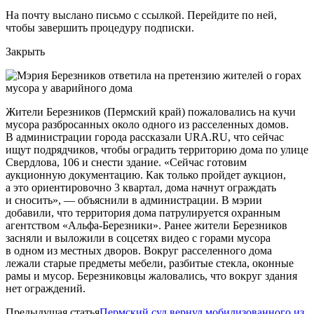
На почту выслано письмо с ссылкой. Перейдите по ней,
чтобы завершить процедуру подписки.
Закрыть
Жители Березников (Пермский край) пожаловались на кучи
мусора разбросанных около одного из расселенных домов.
В администрации города рассказали URA.RU, что сейчас
ищут подрядчиков, чтобы оградить территорию дома по улице
Свердлова, 106 и снести здание. «Сейчас готовим
аукционную документацию. Как только пройдет аукцион,
а это ориентировочно 3 квартал, дома начнут ограждать
и сносить», — объяснили в администрации. В мэрии
добавили, что территория дома патрулируется охранным
агентством «Альфа-Березники». Ранее жители Березников
засняли и выложили в соцсетях видео с горами мусора
в одном из местных дворов. Вокруг расселенного дома
лежали старые предметы мебели, разбитые стекла, оконные
рамы и мусор. Березниковцы жаловались, что вокруг здания
нет ограждений.
Предыдущая статья
Пермский суд вернул мобилизованного из