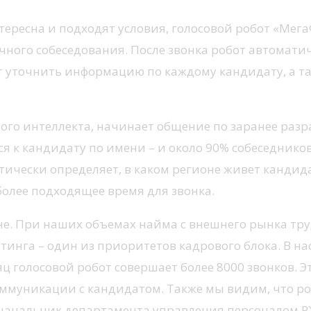
тересна и подходят условия, голосовой робот «Мег
очного собеседования. После звонка робот автомат
т уточнить информацию по каждому кандидату, а т
ного интеллекта, начинает общение по заранее раз
ся к кандидату по имени – и около 90% собеседнико
тически определяет, в каком регионе живет кандид
олее подходящее время для звонка.
. При наших объемах найма с внешнего рынка труда,
тинга – один из приоритетов кадрового блока. В н
ц голосовой робот совершает более 8000 звонков. Э
оммуникации с кандидатом. Также мы видим, что р
 начальник департамента управления персоналом Р