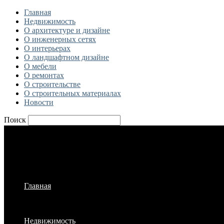
Главная
Недвижимость
О архитектуре и дизайне
О инженерных сетях
О интерьерах
О ландшафтном дизайне
О мебели
О ремонтах
О строительстве
О строительных материалах
Новости
Поиск
Главная
Недвижимость