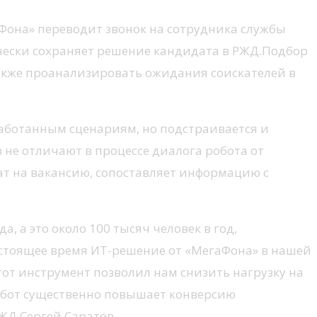
аФона» переводит звонок на сотрудника службы
ически сохраняет решение кандидата в РЖД.Подбор
акже проанализировать ожидания соискателей в
работанным сценариям, но подстраивается и
в не отличают в процессе диалога робота от
ат на вакансию, сопоставляет информацию с
 а это около 100 тысяч человек в год,
астоящее время ИТ-решение от «МегаФона» в нашей
тот инструмент позволил нам снизить нагрузку на
обот существенно повышает конверсию
ЖД Сергей Саратов.