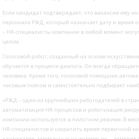
Если кандидат подтверждает, что вакансия ему ин
персонала РЖД, который назначает дату и время 
– HR-специалисты компании в любой момент могу
целом.
Голосовой робот, созданный на основе искусствен
обучается в процессе диалога. Он всегда обращает
человека. Кроме того, голосовой помощник автома
часовым поясом и самостоятельно подбирает наиб
«РЖД – один из крупнейших работодателей в стране
автоматизация HR-процессов и роботизация рекру
компании используется в пилотном режиме. В меся
HR-специалистов и сократить время первичной к
кандидатов, записанных на интервью», – отметил