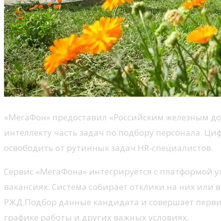
«МегаФон» предоставил «Российским железным дор
интеллекту часть задач по подбору персонала. Ц
освободить от рутинных задач HR-специалистов.
Сервис «МегаФона» интегрируется с платформой 
вакансиях. Система собирает отклики на них или 
РЖД.Подбор данные кандидата и совершает первич
графике работы и других важных условиях.