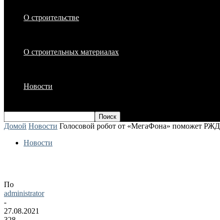
О строительстве
О строительных материалах
Новости
Домой
Новости
Голосовой робот от «МегаФона» поможет РЖД 
Новости
Голосовой робот от «МегаФона» поможе
По
administrator
-
27.08.2021
328