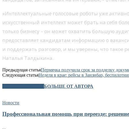
«Интеллектуальные голосовые роботы уже активно
искусственный интеллект может брать на себя бол
только бизнесу – он может охватить большую ауди
предоставляет кандидатам информацию о вакансии
и поддержать разговор, и мы уверены, что такое 
Наталья Талдыкина.
Предыдущая статья
Пермячка получила срок за подделку докум
Следующая статья
Неделя в крае: рейсы в Занзибар, беспилотн
СХОЖИЕ СТАТЬИ
БОЛЬШЕ ОТ АВТОРА
Новости
Профессиональная помощь при переезде: решение