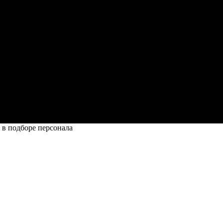
в подборе персонала
т РЖД в подборе персонала