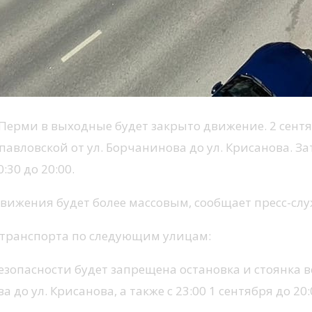
Перми в выходные будет закрыто движение. 2 сентяб
авловской от ул. Борчанинова до ул. Крисанова. За
:30 до 20:00.
 движения будет более массовым, сообщает пресс-с
ие транспорта по следующим улицам:
зопасности будет запрещена остановка и стоянка все
 до ул. Крисанова, а также с 23:00 1 сентября до 20