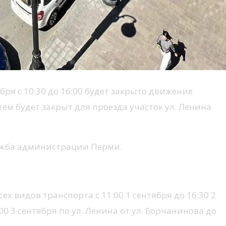
ря с 10:30 до 16:00 будет закрыто движение
тем будет закрыт для проезда участок ул. Ленина
лужба администрации Перми.
х видов транспорта с 11:00 1 сентября до 16:30 2
:00 3 сентября по ул. Ленина от ул. Борчанинова до