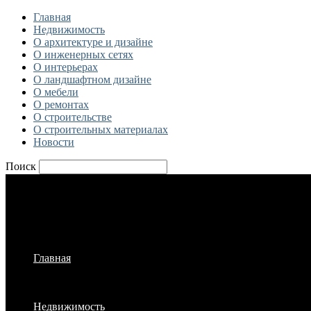
Главная
Недвижимость
О архитектуре и дизайне
О инженерных сетях
О интерьерах
О ландшафтном дизайне
О мебели
О ремонтах
О строительстве
О строительных материалах
Новости
Поиск
Главная
Недвижимость