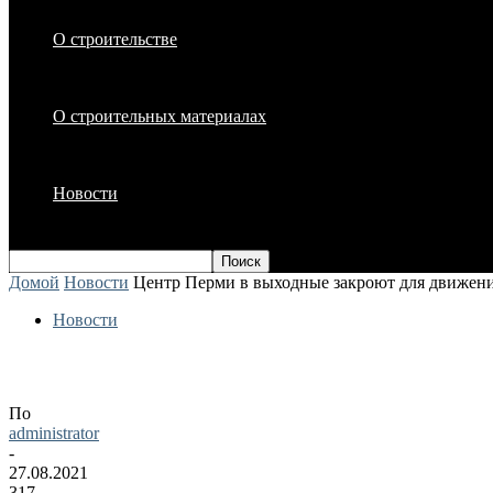
О строительстве
О строительных материалах
Новости
Домой
Новости
Центр Перми в выходные закроют для движени
Новости
Центр Перми в выходные закроют для 
По
administrator
-
27.08.2021
317