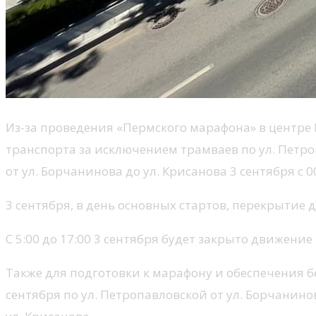
Из-за проведения «Пермского марафона» в центре 
транспорта за исключением трамваев по ул. Петроп
от ул. Борчанинова до ул. Крисанова 3 сентября с 00
3 сентября, в день основных стартов, перекрытие
С 5:00 до 17:00 3 сентября будет закрыто движен
Также для подготовки к марафону и обеспечения бе
сентября по ул. Петропавловской от ул. Борчанинова