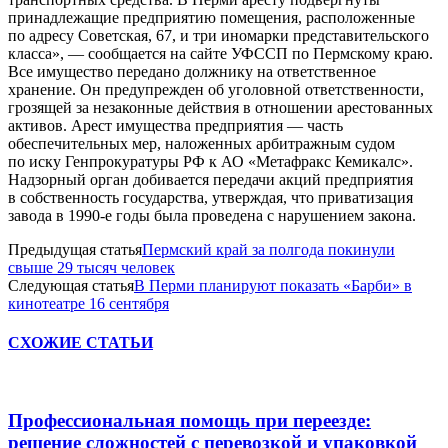
принадлежащие предприятию помещения, расположенные
по адресу Советская, 67, и три иномарки представительского
класса», — сообщается на сайте УФССП по Пермскому краю.
Все имущество передано должнику на ответственное
хранение. Он предупрежден об уголовной ответственности,
грозящей за незаконные действия в отношении арестованных
активов. Арест имуществa предприятия — часть
обеспечительных мер, наложенных арбитражным судом
по иску Генпрокуратуры РФ к АО «Метафракс Кемикалс».
Надзорный орган добивается передачи акций предприятия
в собственность государства, утверждая, что приватизация
завода в 1990-е годы была проведена с нарушением закона.
Предыдущая статья
Пермский край за полгода покинули
свыше 29 тысяч человек
Следующая статья
В Перми планируют показать «Барби» в
кинотеатре 16 сентября
СХОЖИЕ СТАТЬИ
Профессиональная помощь при переезде:
решение сложностей с перевозкой и упаковкой