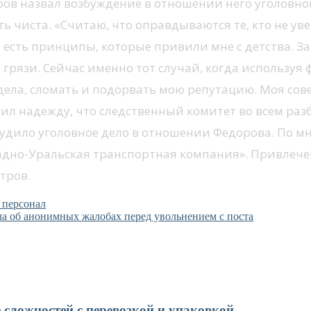
в назвал возбуждение в отношении него уголовног
ь чиста. «Считаю, что оправдываются те, кто не уве
я есть принципы, которые привили мне с детства. З
ой грязи. Сейчас именно тот случай, когда исполь
ела, сломать и подорвать мою репутацию. Моя сов
ил надежду, что следственный комитет во всем разб
збудило уголовное дело в отношении Федорова. По м
дно-Уральская транспортная компания». Привлечен
тров.
 персонал
а об анонимных жалобах перед увольнением с поста
 сложностей с перевозкой и упаковкой