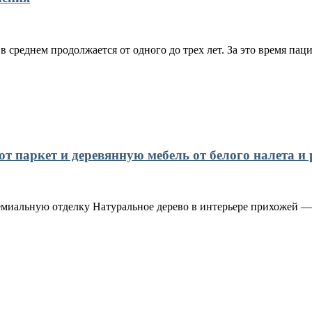
 среднем продолжается от одного до трех лет. За это время пац
 паркет и деревянную мебель от белого налета и 
емиальную отделку Натуральное дерево в интерьере прихожей — 