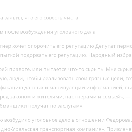
 заявил, что его совесть чиста
тнер хочет опорочить его репутацию Депутат перм
пыткой подорвать его репутацию. Народный избранн
оей правоте, или пытается что-то скрыть. Мне скрыв
ю, люди, чтобы реализовать свои грязные цели, гот
сификацию данных и манипуляции информацией, пыт
ред законом и жителями, партнерами и семьей», — 
обманщики получат по заслугам».
раю возбудило уголовное дело в отношении Федорова
дно-Уральская транспортная компания». Привлечен