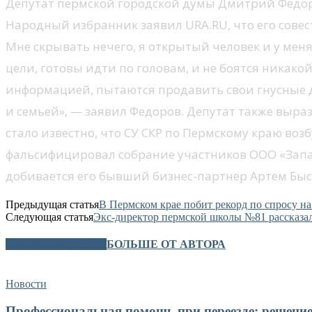
Депутат пермской городской думы Дмитрий Федоро
Народный избранник заявил URA.RU, что его совест
Мне скрывать нечего, я открытый человек и у мен
цели, готовы идти по головам, и не боятся никак
информацией, пытаются продавить свои гнусные д
и семьей», — заявил Федоров. Депутат также выраз
стало известно, что СУ СКР по Пермскому краю во
фальсифицировал собрание участников ООО «Запа
добивается его бывший бизнес-партнер Артем Быс
Предыдущая статья
В Пермском крае побит рекорд по спросу на
Следующая статья
Экс-директор пермской школы №81 рассказал
СХОЖИЕ СТАТЬИ
БОЛЬШЕ ОТ АВТОРА
Новости
Профессиональная помощь при переезде: решение