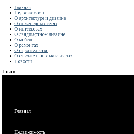
Главная
Недвижимость
О архитектуре и дизайне
О инженерных сетях
О интерьерах
О ландшафтном дизайне
О мебели
О ремонтах
О строительстве
О строительных материалах
Новости
Поиск
Главная
Недвижимость