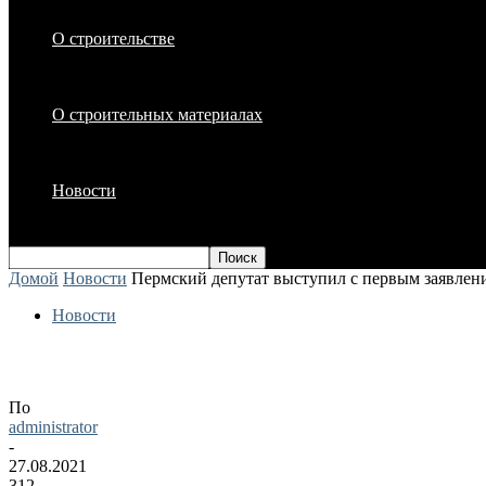
О строительстве
О строительных материалах
Новости
Домой
Новости
Пермский депутат выступил с первым заявлени
Новости
Пермский депутат выступил с первым з
По
administrator
-
27.08.2021
312