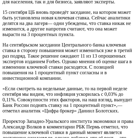
для населения, так и для бизнеса, заявляют эксперты.
15 сентября ЦБ вновь проведёт заседание, на котором может
быть установлена новая ключевая ставка. Сейчас аналитики
делятся на два лагеря— одни убеждены, что ставка никак не
изменится, а другие напротив считают, что она может
вырасти на 3 процентных пункта.
На сентябрьском заседании Центрального банка ключевая
ставка в сторону повышения может измениться уже в третий
раз подряд. Такое решение ожидают 11 из 13 опрошенных
экспертов изданием Forbes. Однако мнения об оценке шага в
изменении ключевой ставки расходятся. С позицией
повышения на 1 процентный пункт согласны и в
инвестиционной компании.
«Если смотреть на недельные данные, то на первой неделе
сентября мы видим, что инфляция ускорилась с 0,03% до
0,11%. Совокупности этих факторов, на наш взгляд, вынудит
Банк России поднять ставку на 1 процентный пункт»,—
отметил аналитик «Цифра брокер» Даниил Болотских.
Проректор Западно-Уральского института экономики и права
Александр Волков в комментарии РБК Пермь отметил, что
повышение ключевой ставки в данный момент является
достаточно ожидаемым, однако добавил, что её рост— это