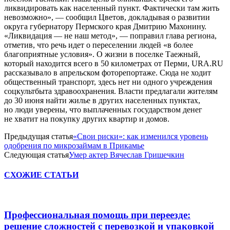
ликвидировать как населенный пункт. Фактически там жить
невозможно», — сообщил Цветов, докладывая о развитии
округа губернатору Пермского края Дмитрию Махонину.
«Ликвидация — не наш метод», — поправил глава региона,
отметив, что речь идет о переселении людей «в более
благоприятные условия». О жизни в поселке Таежный,
который находится всего в 50 километрах от Перми, URA.RU
рассказывало в апрельском фоторепортаже. Сюда не ходит
общественный транспорт, здесь нет ни одного учреждения
соцкультбыта здравоохранения. Власти предлагали жителям
до 30 июня найти жилье в других населенных пунктах,
но люди уверены, что выплаченных государством денег
не хватит на покупку других квартир и домов.
Предыдущая статья
«Свои риски»: как изменился уровень
одобрения по микрозаймам в Прикамье
Следующая статья
Умер актер Вячеслав Гришечкин
СХОЖИЕ СТАТЬИ
Профессиональная помощь при переезде:
решение сложностей с перевозкой и упаковкой