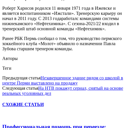
Роберт Харисов родился 11 января 1971 года в Ижевске и
является воспитанником «Ижстали». Тренерскую карьеру он
начал в 2011 году. С 2013 годаработалс командами системы
нижнекамского «Нефтехимика». С сезона-2021/22 входил в
тренерский штаб основной команды «Нефтехимик».
Ранее РБК Пермь сообщал о том, что руководство пермского
хоккейного клуба «Молот» объявило о назначении Павла
Зубова старшим тренером команды.
Авторы
Теги
Предыдущая статья
Незавершенное здание рядом со школой в
центре Перми выставлено на продажу
Следующая статья
На НТВ покажут сериал, снятый на основе
реальных уголовных дел
СХОЖИЕ СТАТЬИ
Профессиональная помощь при переезде: