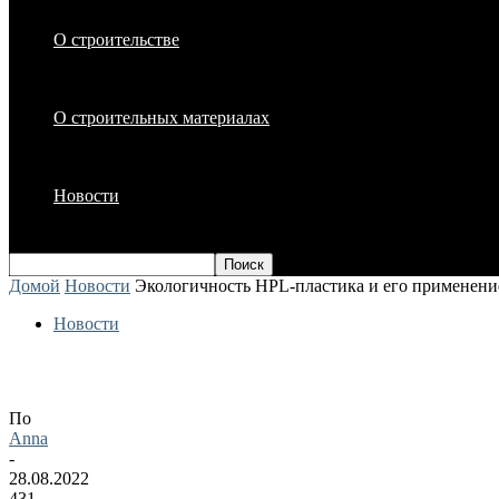
О строительстве
О строительных материалах
Новости
Домой
Новости
Экологичность HPL-пластика и его применение
Новости
Экологичность HPL-пластика и его при
По
Anna
-
28.08.2022
431