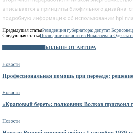
вписывается в принципы биофильного дизайна, сп
подробную информацию об использовании hpl пласт
Предыдущая статья
Резиденция губернатора: депутат Борисове
Следующая статья
Последние новости из Николаева и Одессы на
СХОЖИЕ СТАТЬИ
БОЛЬШЕ ОТ АВТОРА
Новости
Профессиональная помощь при переезде: решение
Новости
«Краповый берет»: полковник Волков присвоил п
Новости
Начало Второй мировой войны 1 сентября 1939 го