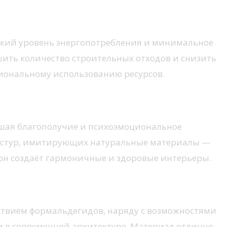
изкий уровень энергопотребления и минимальное
шить количество строительных отходов и снизить
циональному использованию ресурсов.
чшая благополучие и психоэмоциональное
текстур, имитирующих натуральные материалы —
он создаёт гармоничные и здоровые интерьеры.
утствием формальдегидов, наряду с возможностями
м в современной архитектуре. Материал отлично