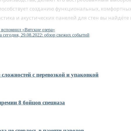
особствует созданию функциональных, комфортных 
ика и акустических панелей для стен вы найдёте н
ц вспомнил «Вятские озера»
 сегодня, 29.08.2022: обзор свежих событий
 сложностей с перевозкой и упаковкой
ремии 8 бойцов спецназа
да не стерлось в памяти народов