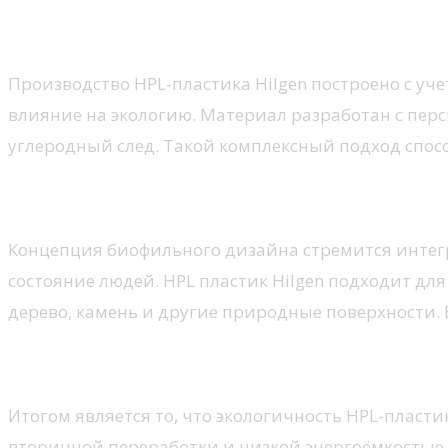
Вторичная переработка и мини
Производство HPL-пластика Hilgen построено с у
влияние на экологию. Материал разработан с пер
углеродный след. Такой комплексный подход спос
Применение в биофильном ди
Концепция биофильного дизайна стремится интег
состояние людей. HPL пластик Hilgen подходит д
дерево, камень и другие природные поверхности. 
Заключение
Итогом является то, что экологичность HPL-пласт
вторичной переработки и низкой энергоёмкостью 