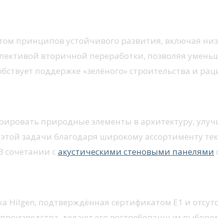
мизация энергозатрат
четом принципов устойчивого развития, включая н
спективой вторичной переработки, позволяя умень
обствует поддержке «зелёного» строительства и ра
зайне
рировать природные элементы в архитектуру, улу
ля этой задачи благодаря широкому ассортименту 
В сочетании с
акустическими стеновыми панелями
ика Hilgen, подтверждённая сертификатом E1 и отс
производства, делают его востребованным выборо