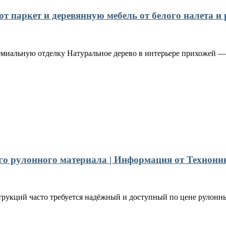
 паркет и деревянную мебель от белого налета и 
емиальную отделку Натуральное дерево в интерьере прихожей — 
го рулонного материала | Информация от Технони
рукций часто требуется надёжный и доступный по цене рулонны