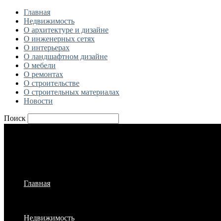
Главная
Недвижимость
О архитектуре и дизайне
О инженерных сетях
О интерьерах
О ландшафтном дизайне
О мебели
О ремонтах
О строительстве
О строительных материалах
Новости
Поиск
Главная
Недвижимость