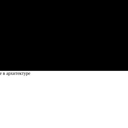
 в архитектуре
менение в архитектуре