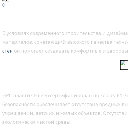
0
Введение
В условиях современного строительства и дизайн
материалов, сочетающий высокого качества технич
стен
он помогает создавать комфортные и здоров
Сертификация E1: гарант безоп
HPL-пластик Hilgen сертифицирован по классу E1,
безопасности обеспечивает отсутствие вредных в
учреждений, детских и жилых объектов. Отсутстви
экологически чистой среды.