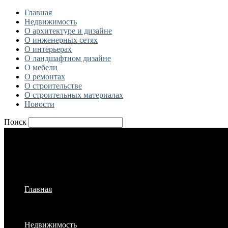
Главная
Недвижимость
О архитектуре и дизайне
О инженерных сетях
О интерьерах
О ландшафтном дизайне
О мебели
О ремонтах
О строительстве
О строительных материалах
Новости
Поиск
Главная
Недвижимость