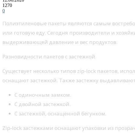
1270
0
Полиэтиленовые пакеты являются самым востребов
или готовую еду. Сегодня производители и хозяй
выдерживающей давление и вес продуктов.
Разновидности пакетов с застежкой
Существует несколько типов zip-lock пакетов, ис
оснащают застежкой. Также застежку выдавливают
С одиночным замком.
С двойной застежкой.
С застежкой, оснащенной бегунком.
Zip-lock застежками оснащают упаковки из прозр