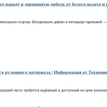
 паркет и деревянную мебель от белого налета и 
емиальную отделку Натуральное дерево в интерьере прихожей — 
го рулонного материала | Информация от Технони
рукций часто требуется надёжный и доступный по цене рулонны