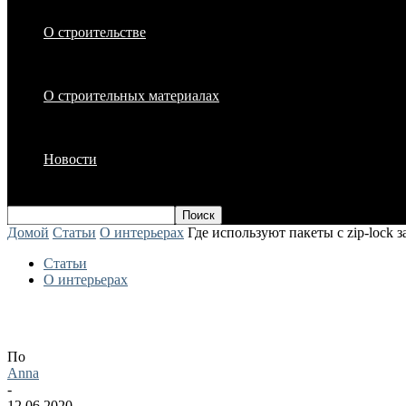
О строительстве
О строительных материалах
Новости
Домой
Статьи
О интерьерах
Где используют пакеты с zip-lock 
Статьи
О интерьерах
Где используют пакеты с zip-lock засте
По
Anna
-
12.06.2020