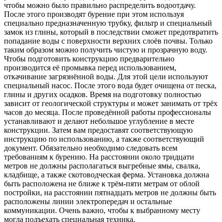
чтобы можно было правильно распределить водоотдачу.
После этого производят бурение при этом используя
специально предназначенную трубку, фильтр и специальный
замок из глины, который в последствии сможет предотвратить
попадание воды с поверхности верхних слоёв почвы. Только
таким образом можно получить чистую и прозрачную воду.
Чтобы подготовить конструкцию предварительно
производится её промывка перед использованием,
откачивание загрязнённой воды. Для этой цели используют
специальный насос. После этого вода будет очищена от песка,
глины и других осадков. Время на подготовку полностью
зависит от геологической структуры и может занимать от трёх
часов до месяца. После проведённой работы профессионалы
устанавливают и делают небольшое углубление в месте
конструкции. Затем вам предоставят соответствующую
инструкцию по использованию, а также соответствующий
документ. Обязательно необходимо следовать всем
требованиям к бурению. На расстоянии около тридцати
метров не должны располагаться выгребные ямы, свалка,
кладбище, а также скотоводческая ферма. Установка должна
быть расположена не ближе к трём-пяти метрам от облой
постройки, на расстоянии пятнадцать метров не должны быть
расположены линии электропередач и остальные
коммуникации. Очень важно, чтобы к выбранному месту
могла подъехать специальная техника.