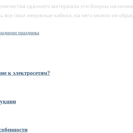
 количества сданного материала эти бонусы начинаю
ть все свои ненужные кабели, на него можно не обр
 традиции праздника
ние к электросетям?
рукции
собенности