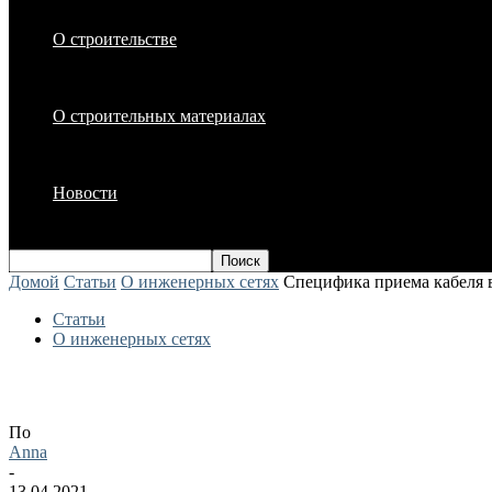
О строительстве
О строительных материалах
Новости
Домой
Статьи
О инженерных сетях
Специфика приема кабеля
Статьи
О инженерных сетях
Специфика приема кабеля в компани
По
Anna
-
13.04.2021