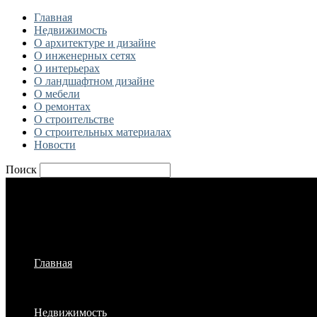
Главная
Недвижимость
О архитектуре и дизайне
О инженерных сетях
О интерьерах
О ландшафтном дизайне
О мебели
О ремонтах
О строительстве
О строительных материалах
Новости
Поиск
Главная
Недвижимость