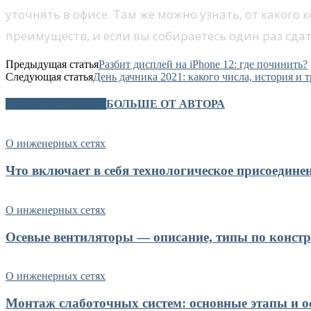
уточнять в офисе. Там же можно узнать, от какого
преимуществ, и если вы собираетесь один раз сда
Предыдущая статья
Разбит дисплей на iPhone 12: где починить?
Следующая статья
День дачника 2021: какого числа, история и
СХОЖИЕ СТАТЬИ
БОЛЬШЕ ОТ АВТОРА
О инженерных сетях
Что включает в себя технологическое присоедине
О инженерных сетях
Осевые вентиляторы — описание, типы по конст
О инженерных сетях
Монтаж слаботочных систем: основные этапы и о