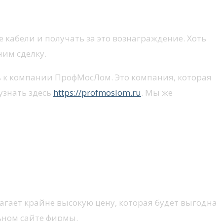
 кабели и получать за это вознаграждение. Хоть
ним сделку.
сь к компании ПрофМосЛом. Это компания, которая
узнать здесь
https://profmoslom.ru
. Мы же
гает крайне высокую цену, которая будет выгодна
ьном сайте фирмы.