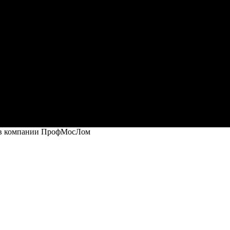
 в компании ПрофМосЛом
и ПрофМосЛом