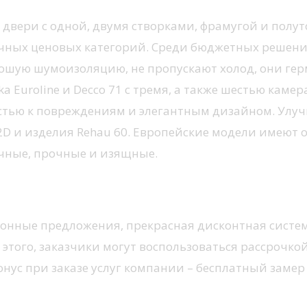
вери с одной, двумя створками, фрамугой и полут
ных ценовых категорий. Среди бюджетных решений
ошую шумоизоляцию, не пропускают холод, они гер
a Euroline и Decco 71 с тремя, а также шестью кам
стью к повреждениям и элегантным дизайном. Улу
2D и изделия Rehau 60. Европейские модели имеют
чные, прочные и изящные.
с ощутимой экономией
онные предложения, прекрасная дисконтная систем
ме этого, заказчики могут воспользоваться рассро
 бонус при заказе услуг компании – бесплатный заме