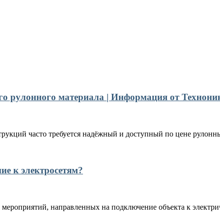
го рулонного материала | Информация от Технони
рукций часто требуется надёжный и доступный по цене рулонны
ние к электросетям?
 мероприятий, направленных на подключение объекта к электрич