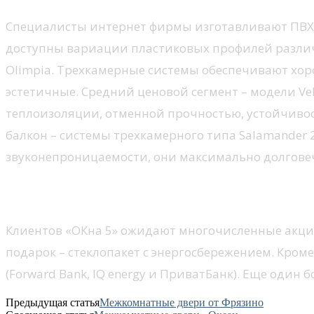
Специалисты интернет фирмы изготавливают ПВХ д
доступны вариации пластиковых профилей различ
Olimpia. Трехкамерные системы обеспечивают хор
эстетичные. Средний ценовой сегмент – модели Vek
теплоизоляции, отменной прочностью, устойчиво
балкон – системы трехкамерного типа Salamander 
звуконепроницаемости, они максимально долгове
Практичные двери балконные 
Клиентов «ОКна 5» ожидают многочисленные акци
подарок – стеклопакет с энергосбережением. Кро
(Forward Bank, IQ energy и ПриватБанк). Еще один
Предыдущая статья
Межкомнатные двери от Фрязино