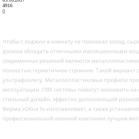
4916
0
Как подобрать оптимальные д
Чтобы с лоджии в комнату не проникал холод, сыр
должна обладать отличными изоляционными опци
современных решений являются металлопластиков
полностью герметичное строение. Такой вариант 
ультрафиолету. Металлопластиковые профили про
эксплуатации. ПВХ системы помогут экономить на 
стильный дизайн, эффектно дополняющий разноо
Фирма «ОКна 5» изготавливает, а также устанавл
профессиональной оконной компании лучшие мет
Высокоэффективные двери бал