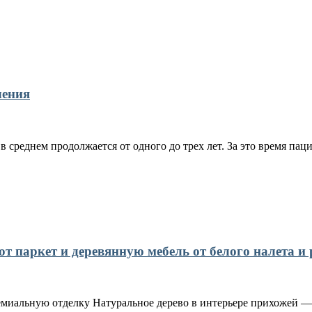
чения
 среднем продолжается от одного до трех лет. За это время пац
 паркет и деревянную мебель от белого налета и 
емиальную отделку Натуральное дерево в интерьере прихожей — 