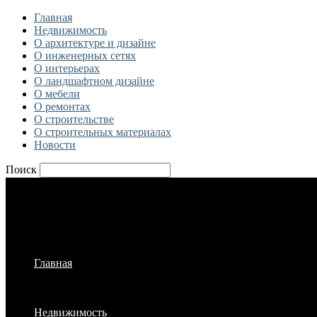
Главная
Недвижимость
О архитектуре и дизайне
О инженерных сетях
О интерьерах
О ландшафтном дизайне
О мебели
О ремонтах
О строительстве
О строительных материалах
Новости
Поиск
Главная
Недвижимость