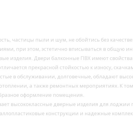
вери балконные
ость, частицы пыли и шум, не обойтись без качест
ями, при этом, эстетично вписываться в общую и
ые изделия. Двери балконные ПВХ имеют свойства
отличается прекрасной стойкостью к износу, скачк
стые в обслуживании, долговечные, обладают высо
отоплении, а также ремонтных мероприятиях. К том
бразное оформление помещения.
ивает высококлассные дверные изделия для лоджии
аллопластиковые конструкции и надежные комплек
конные на разнообразный вкус