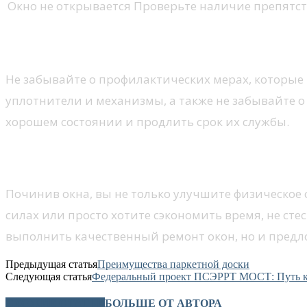
Окно не открывается
Проверьте наличие препятст
Профилактические меры
Не забывайте о профилактических мерах, которые
уплотнители и механизмы, а также не забывайте о
хорошем состоянии и продлить срок их службы.
Заключение: обращение к про
Починив окна, вы не только улучшите физическое с
силах или просто хотите сэкономить время, не ст
выполнить качественный ремонт окон, но и предл
Предыдущая статья
Преимущества паркетной доски
Следующая статья
Федеральный проект ПСЭРРТ МОСТ: Путь к
СХОЖИЕ СТАТЬИ
БОЛЬШЕ ОТ АВТОРА