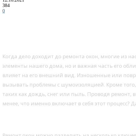
384
0
Зачем ремонтировать окна?
Когда дело доходит до ремонта окон, многие из на
элементы нашего дома, но и важная часть его обли
влияет на его внешний вид. Изношенные или повр
вызывать проблемы с шумоизоляцией. Кроме того,
таких как дождь, снег или пыль. Проводя ремонт, 
менее, что именно включает в себя этот процесс? 
Этапы ремонта окон
Ремонт окон можно разделить на несколько ключев