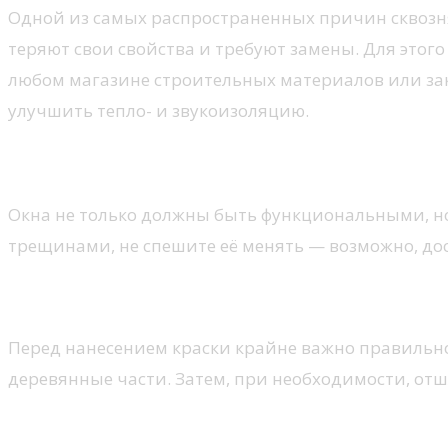
Одной из самых распространенных причин сквозн
теряют свои свойства и требуют замены. Для этог
любом магазине строительных материалов или зак
улучшить тепло- и звукоизоляцию.
Отделка и покраска окон
Окна не только должны быть функциональными, н
трещинами, не спешите её менять — возможно, дос
Подготовка поверхности
Перед нанесением краски крайне важно правильно 
деревянные части. Затем, при необходимости, отш
Выбор краски