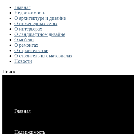
Главная
Недвижимость
О архитектуре и дизайне
О инженерных сетях
О интерьерах
О ландшафтном дизайне
О мебели
О ремонтах
О строительстве
О строительных материалах
Новости
Поиск
Главная
Недвижимость