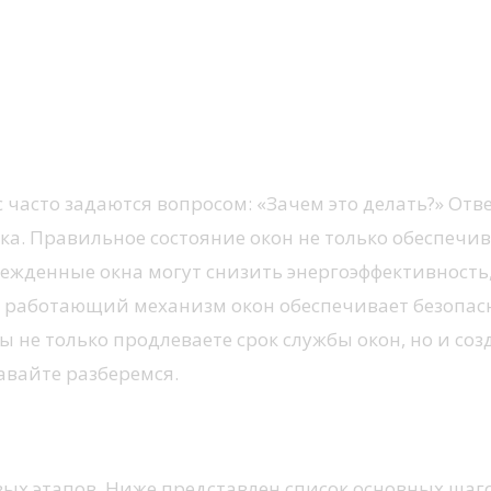
с часто задаются вопросом: «Зачем это делать?» Отв
ка. Правильное состояние окон не только обеспечив
ежденные окна могут снизить энергоэффективность,
 работающий механизм окон обеспечивает безопасн
вы не только продлеваете срок службы окон, но и со
Давайте разберемся.
ых этапов. Ниже представлен список основных шагов