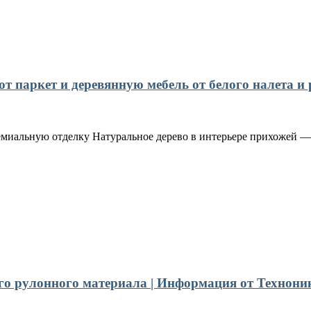
 паркет и деревянную мебель от белого налета и 
емиальную отделку Натуральное дерево в интерьере прихожей — 
го рулонного материала | Информация от Технони