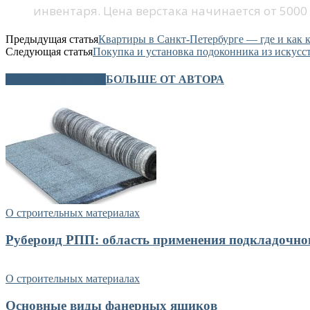
инвентаря. Цена верстака начинается от 5000
Предыдущая статья
Квартиры в Санкт-Петербурге — где и как 
Следующая статья
Покупка и установка подоконника из искусс
СХОЖИЕ СТАТЬИ
БОЛЬШЕ ОТ АВТОРА
О строительных материалах
Рубероид РПП: область применения подкладочно
О строительных материалах
Основные виды фанерных ящиков