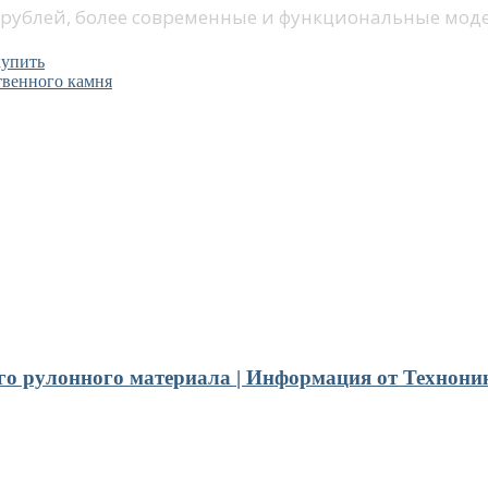
 рублей, более современные и функциональные моде
купить
твенного камня
го рулонного материала | Информация от Технони