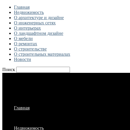
Главная
Недвижимость
О архитектуре и дизайне
О инженерных сетях
О интерьерах
О ландшафтном дизайне
О мебели
О ремонтах
О строительстве
О строительных материалах
Новости
Поиск
Главная
Недвижимость