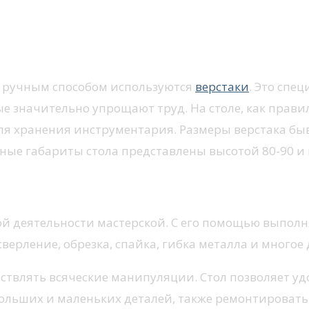
к ручным способом используются
верстаки
. Это спе
значительно упрощают труд. На столе, как правил
для хранения инструментария. Размеры верстака б
ные габариты стола представлены высотой 80-90 и 
й деятельности мастерской. С его помощью выпол
ерление, обрезка, спайка, гибка металла и многое 
ствлять всяческие манипуляции. Стол позволяет уд
больших и маленьких деталей, также ремонтировать