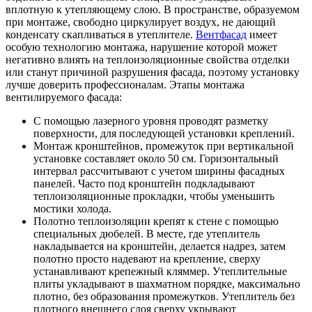
вплотную к утепляющему слою. В пространстве, образуемом
при монтаже, свободно циркулирует воздух, не дающий
конденсату скапливаться в утеплителе.
Вентфасад
имеет
особую технологию монтажа, нарушение которой может
негативно влиять на теплоизоляционные свойства отделки
или станут причиной разрушения фасада, поэтому установку
лучше доверить профессионалам. Этапы монтажа
вентилируемого фасада:
С помощью лазерного уровня проводят разметку
поверхности, для последующей установки креплений.
Монтаж кронштейнов, промежуток при вертикальной
установке составляет около 50 см. Горизонтальный
интервал рассчитывают с учетом ширины фасадных
панелей. Часто под кронштейн подкладывают
теплоизоляционные прокладки, чтобы уменьшить
мостики холода.
Полотно теплоизоляции крепят к стене с помощью
специальных дюбелей. В месте, где утеплитель
накладывается на кронштейн, делается надрез, затем
полотно просто надевают на крепление, сверху
устанавливают крепежный кляммер. Утеплительные
плиты укладывают в шахматном порядке, максимально
плотно, без образования промежутков. Утеплитель без
плотного внешнего слоя сверху укрывают