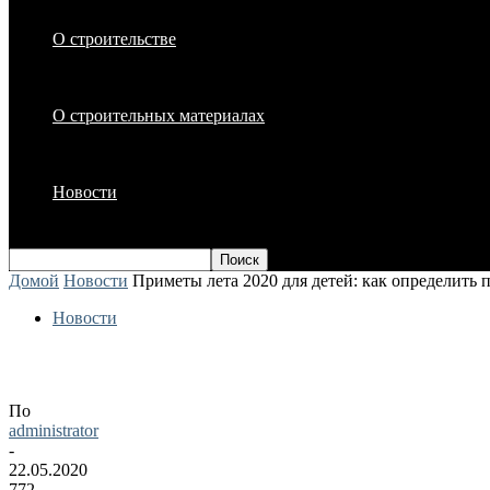
О строительстве
О строительных материалах
Новости
Домой
Новости
Приметы лета 2020 для детей: как определить по
Новости
Приметы лета 2020 для детей: как опред
По
administrator
-
22.05.2020
772