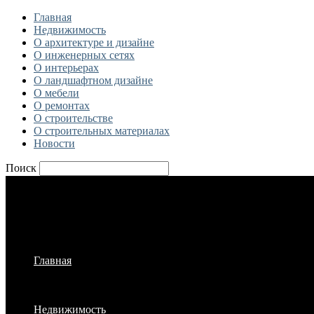
Главная
Недвижимость
О архитектуре и дизайне
О инженерных сетях
О интерьерах
О ландшафтном дизайне
О мебели
О ремонтах
О строительстве
О строительных материалах
Новости
Поиск
Главная
Недвижимость