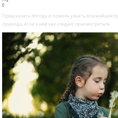
0
Предсказать погоду и помочь узнать ближайшее бу
природа, если к ней как следует присмотреться