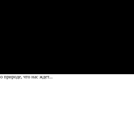
 природе, что нас ждет...
елить по природе, что нас ждет летом