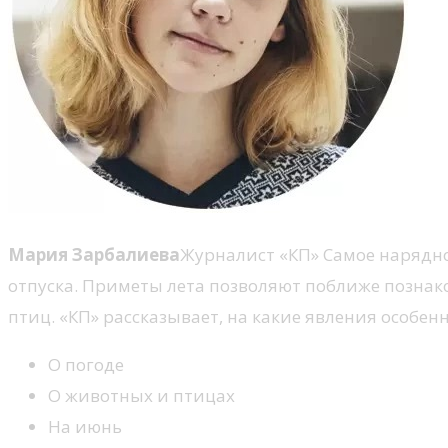
Мария Зарбалиева
Журналист «КП» Самое нарядное
отпуска. Приметы лета позволяют поближе познак
птиц. «КП» рассказывает, на какие явления особе
О погоде
О животных и птицах
На июнь