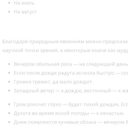
На июль
На август
Приметы о погоде
Благодаря природным явлениям можно предсказать
научной точки зрения, а некоторые иначе как му
Вечером обильная роса — на следующий день б
Если после дождя радуга исчезла быстро — сол
Громко гремит, да мало дождит.
Западный ветер — к дождю, восточный — к жар
Гром рокочет глухо — будет тихий дождик. Ес
Духота во время ясной погоды — к ненастью.
Днем появляются кучевые облака — вечером б