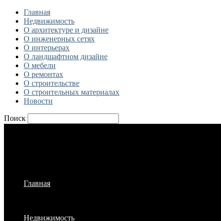
Главная
Недвижимость
О архитектуре и дизайне
О инженерных сетях
О интерьерах
О ландшафтном дизайне
О мебели
О ремонтах
О строительстве
О строительных материалах
Новости
Поиск
Главная
Недвижимость