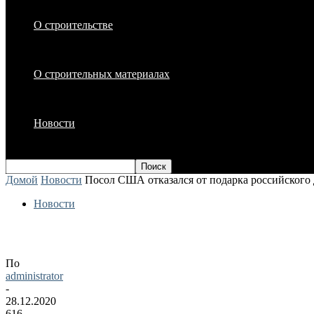
О строительстве
О строительных материалах
Новости
Домой
Новости
Посол США отказался от подарка российского 
Новости
Посол США отказался от подарка росси
По
administrator
-
28.12.2020
616