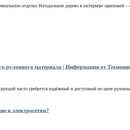
емиальную отделку Натуральное дерево в интерьере прихожей — 
го рулонного материала | Информация от Технони
рукций часто требуется надёжный и доступный по цене рулонны
ние к электросетям?