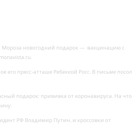
а Мороза новогодний подарок — вакцинацию с
onavista.ru.
е его пресс-атташе Ребеккой Росс. В письме посол
асный подарок: прививка от коронавируса. На что
нину.
идент РФ Владимир Путин, и кроссовки от