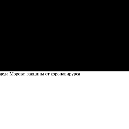
деда Мороза: вакцины от коронавирурса
йского деда Мороза: вакцины от корона