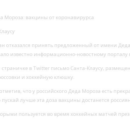
Клаусу
ан отказался принять предложенный от имени Дед
тало известно информационно-новостному порталу m
раничке в Twitter письмо Санта-Клаусу, размещено
кроссовки и хоккейную клюшку.
отметив, что у российского Деда Мороза есть прекр
 пускай лучше эта доза вакцины достанется россия
орыми пользуется во время хоккейных матчей през