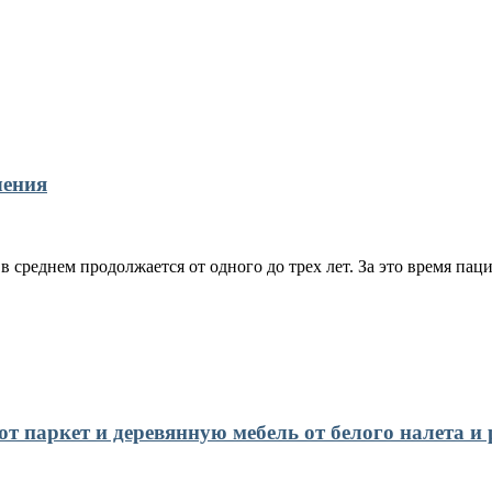
чения
 среднем продолжается от одного до трех лет. За это время пац
 паркет и деревянную мебель от белого налета и 