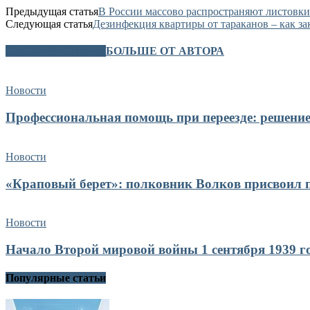
Предыдущая статья
В России массово распространяют листовки
Следующая статья
Дезинфекция квартиры от тараканов – как за
СХОЖИЕ СТАТЬИ
БОЛЬШЕ ОТ АВТОРА
Новости
Профессиональная помощь при переезде: решение
Новости
«Краповый берет»: полковник Волков присвоил п
Новости
Начало Второй мировой войны 1 сентября 1939 го
Популярные статьи