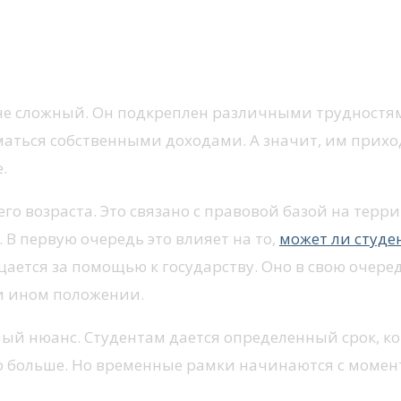
йне сложный. Он подкреплен различными трудностям
маться собственными доходами. А значит, им прих
.
го возраста. Это связано с правовой базой на тер
В первую очередь это влияет на то,
может ли студе
ется за помощью к государству. Оно в свою очеред
ли ином положении.
ный нюанс. Студентам дается определенный срок, к
до больше. Но временные рамки начинаются с момент