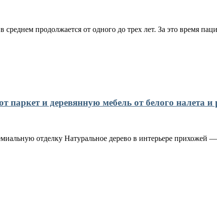
 среднем продолжается от одного до трех лет. За это время пац
 паркет и деревянную мебель от белого налета и 
емиальную отделку Натуральное дерево в интерьере прихожей — 