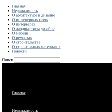
Главная
Недвижимость
О архитектуре и дизайне
О инженерных сетях
О интерьерах
О ландшафтном дизайне
О мебели
О ремонтах
О строительстве
О строительных материалах
Новости
Поиск
Главная
Недвижимость