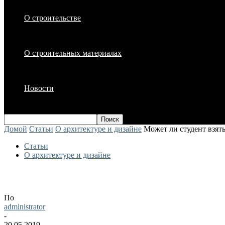
О строительстве
О строительных материалах
Новости
Домой
Статьи
О архитектуре и дизайне
Может ли студент взят
Статьи
О архитектуре и дизайне
Может ли студент взять кредит?
По
administrator
-
20.05.2019