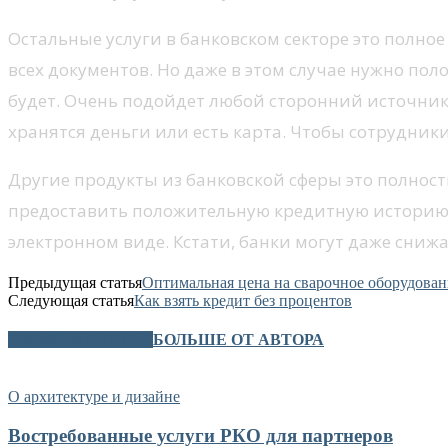
Остальные услуги в банковском секторе это полно
всех документов. Но даже в этом случае нужно по
будет. Очень подойдет любой сторонний источник
хранятся деньги или есть карта. Чтобы сотрудник
Другие продукты из банковской сферы это полност
предоставить положительную кредитную историю. О
электронном виде. Кстати, банки могут даже сни
Предыдущая статья
Оптимальная цена на сварочное оборудовани
Следующая статья
Как взять кредит без процентов
СХОЖИЕ СТАТЬИ
БОЛЬШЕ ОТ АВТОРА
О архитектуре и дизайне
Востребованные услуги РКО для партнеров