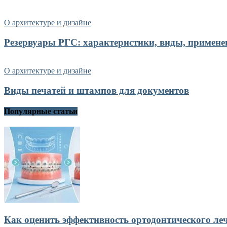
О архитектуре и дизайне
Резервуары РГС: характеристики, виды, примене
О архитектуре и дизайне
Виды печатей и штампов для документов
Популярные статьи
Как оценить эффективность ортодонтического ле