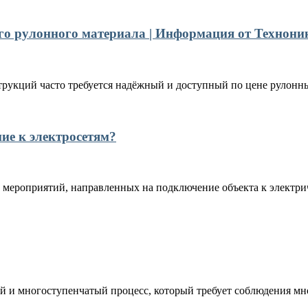
го рулонного материала | Информация от Технони
рукций часто требуется надёжный и доступный по цене рулонны
ние к электросетям?
 мероприятий, направленных на подключение объекта к электрич
 и многоступенчатый процесс, который требует соблюдения мно