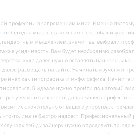
ой профессии в современном мире. Именно поэтому м
атно
.
Сегодня мы расскажем вам о способах изучени
нестандартным мышлением, значит вы выбрали проф
а также усидчивость. Вам будет необходимо разобр
верстки, куда далее нужно вставлять баннеры, икон
 далее размещать на сайте. Начинать изучении про
терминах как типографика и инфографика. Начните 
тироваться. В идеале нужно пройти пошаговый вид
ько раз увеличить скорость дальнейшего профессион
зависит исключительно от вашего упорства, стремле
ь что-то, иначе быстро надоест. Профессиональный 
рых случаях веб-дизайнеру нужно определить то, гд