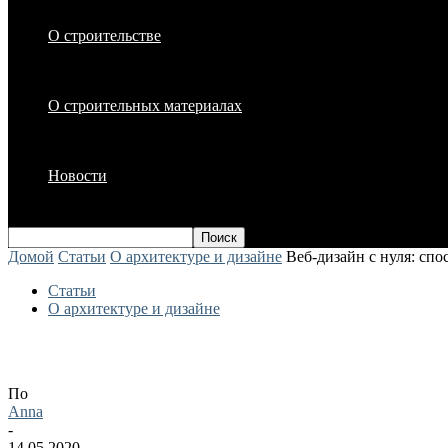
О строительстве
О строительных материалах
Новости
Домой
Статьи
О архитектуре и дизайне
Веб-дизайн с нуля: сп
Статьи
О архитектуре и дизайне
Веб-дизайн с нуля: способы изучения 
По
Anna
-
14.05.2020