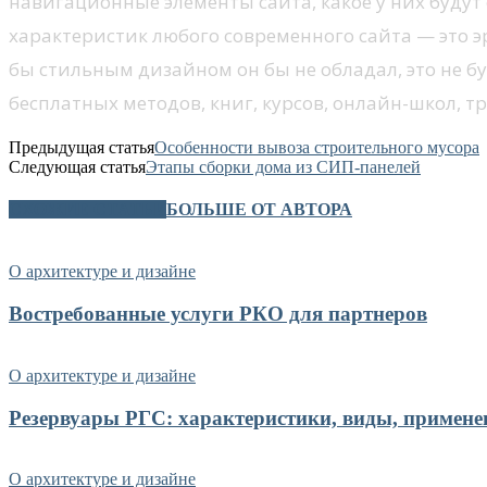
навигационные элементы сайта, какое у них будут
характеристик любого современного сайта — это эр
бы стильным дизайном он бы не обладал, это не 
бесплатных методов, книг, курсов, онлайн-школ, 
Предыдущая статья
Особенности вывоза строительного мусора
Следующая статья
Этапы сборки дома из СИП-панелей
СХОЖИЕ СТАТЬИ
БОЛЬШЕ ОТ АВТОРА
О архитектуре и дизайне
Востребованные услуги РКО для партнеров
О архитектуре и дизайне
Резервуары РГС: характеристики, виды, примене
О архитектуре и дизайне