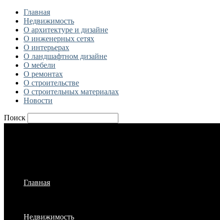
Главная
Недвижимость
О архитектуре и дизайне
О инженерных сетях
О интерьерах
О ландшафтном дизайне
О мебели
О ремонтах
О строительстве
О строительных материалах
Новости
Поиск
Главная
Недвижимость