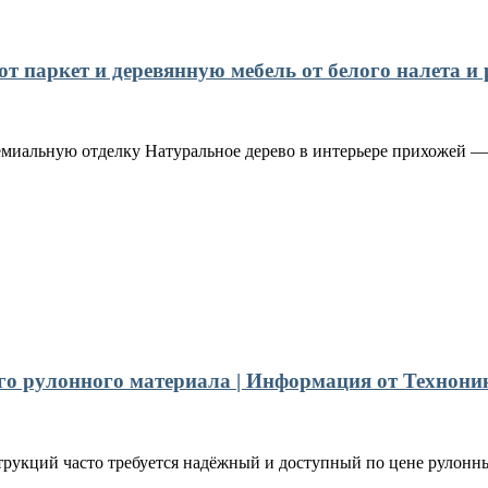
 паркет и деревянную мебель от белого налета и 
емиальную отделку Натуральное дерево в интерьере прихожей — 
го рулонного материала | Информация от Технони
рукций часто требуется надёжный и доступный по цене рулонны