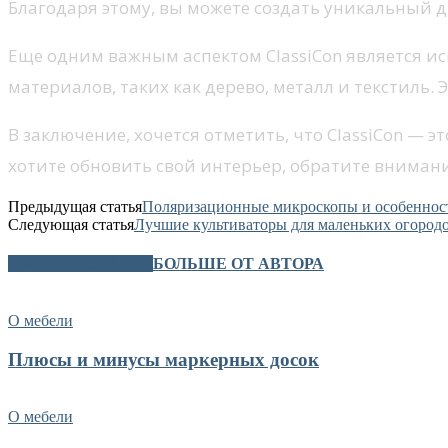
Благодаря этому, вы можете создать уникальный 
Еще одним важным аспектом ClassiCon является ис
материалов, таких как дерево, металл и текстиль. 
В заключение, хочется отметить, что ClassiCon — 
хотите обновить свой интерьер, обратите внимани
Предыдущая статья
Поляризационные микроскопы и особеннос
Следующая статья
Лучшие культиваторы для маленьких огородо
СХОЖИЕ СТАТЬИ
БОЛЬШЕ ОТ АВТОРА
О мебели
Плюсы и минусы маркерных досок
О мебели