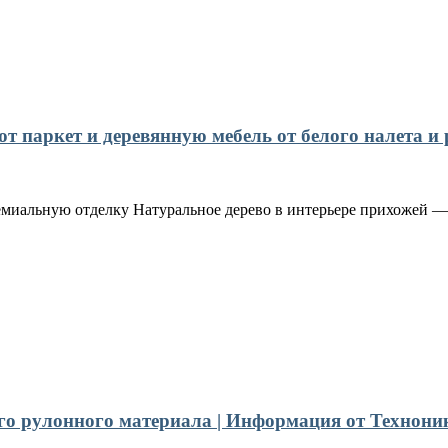
 паркет и деревянную мебель от белого налета и 
емиальную отделку Натуральное дерево в интерьере прихожей — 
го рулонного материала | Информация от Технони