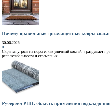
Почему правильные грязезащитные ковры спасают
30.06.2026
0
Скрытая угроза на пороге: как уличный коктейль разрушает пр
респектабельности и стремления...
Рубероид РПП: область применения подкладочно