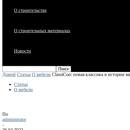
О строительстве
О строительных материалах
Новости
Домой
Статьи
О мебели
ClassiCon: новая классика в истории м
Статьи
О мебели
ClassiCon: новая классика в истории ме
По
administrator
-
26.04.2022