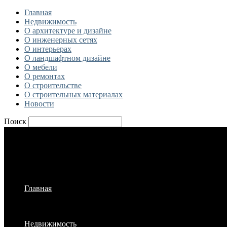
Главная
Недвижимость
О архитектуре и дизайне
О инженерных сетях
О интерьерах
О ландшафтном дизайне
О мебели
О ремонтах
О строительстве
О строительных материалах
Новости
Поиск
Главная
Недвижимость